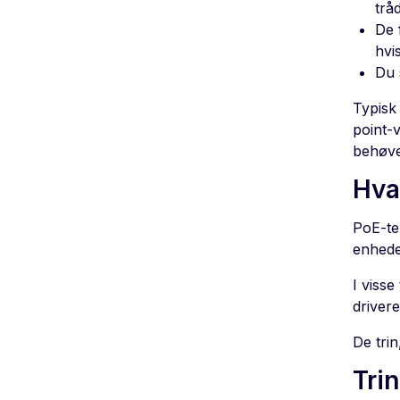
trå
De 
hvi
Du 
Typisk
point-
behøve
Hva
PoE-te
enhede
I viss
drivere
De trin
Trin