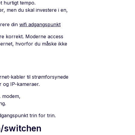
t hurtigt tempo.
, men du skal investere i en,
urere din
wifi adgangspunkt
ere korrekt. Moderne access
hernet, hvorfor du måske ikke
rnet-kabler til strømforsynede
r og IP-kameraer.
s. modem,
ng.
dgangspunkt trin for trin.
en/switchen