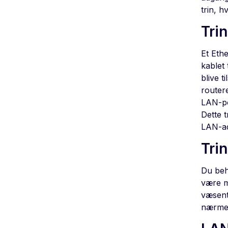
trin, h
Tri
Et Ethe
kablet
blive t
routere
LAN-por
Dette t
LAN-ad
Tri
Du beh
være mo
væsent
nærmer