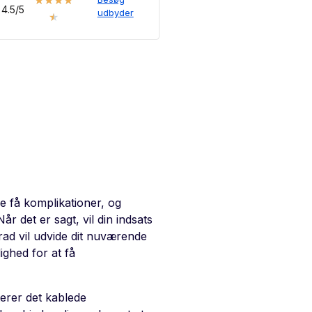
★
★
★
★
4.5/5
udbyder
★
 få komplikationer, og
år det er sagt, vil din indsats
grad vil udvide dit nuværende
ighed for at få
terer det kablede