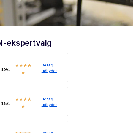
N-ekspertvalg
Besøg
★
★
★
★
4.9/5
udbyder
★
Besøg
★
★
★
★
4.8/5
udbyder
★
Besøg