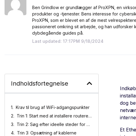
Ben Grindlow er grundlægger af ProXPN, en virkso
produkter og -tjenester. Bens interesse for cybersikk
ProXPN, som er blevet en af de mest velrespekter
passioneret omkring sit arbejde, og han udforsker
dybdegående guides på.
Last updated: 17:17PM 9/18/2024
Indholdsfortegnelse
Indkøb
install
dog bet
Krav til brug af WiFi-adgangspunkter
netvær
Trin 1: Start med at installere routeren/switchen
intern
Trin 2: Søg efter ideelle steder for adgangspunktet
Et Eth
Trin 3: Opsætning af kablerne