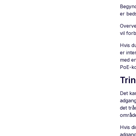
Begynd
er beds
Overve
vil for
Hvis d
er inte
med en 
PoE-ko
Tri
Det kan
adgangs
det trå
område
Hvis di
adgangs