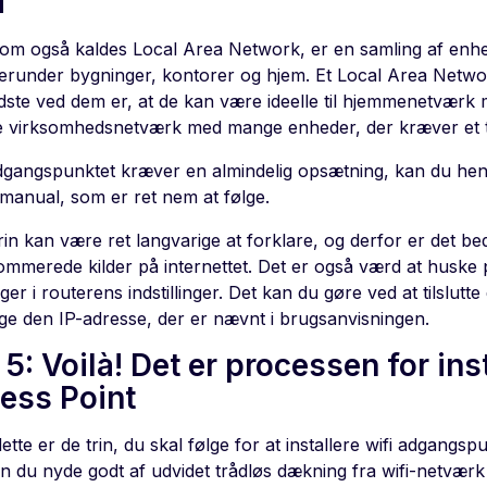
N
om også kaldes Local Area Network, er en samling af enhe
herunder bygninger, kontorer og hjem. Et Local Area Network 
dste ved dem er, at de kan være ideelle til hjemmenetværk
ore virksomhedsnetværk med mange enheder, der kræver et tr
dgangspunktet kræver en almindelig opsætning, kan du hen
manual, som er ret nem at følge.
rin kan være ret langvarige at forklare, og derfor er det bed
ommerede kilder på internettet. Det er også værd at huske 
er i routerens indstillinger. Det kan du gøre ved at tilslutt
ge den IP-adresse, der er nævnt i brugsanvisningen.
 5: Voilà! Det er processen for ins
ess Point
dette er de trin, du skal følge for at installere wifi adgangsp
kan du nyde godt af udvidet trådløs dækning fra wifi-netv