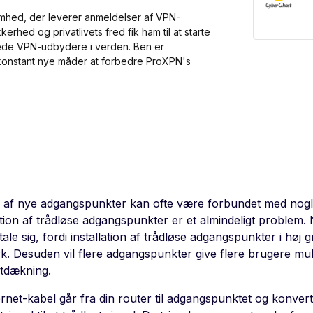
mhed, der leverer anmeldelser af VPN-
erhed og privatlivets fred fik ham til at starte
ede VPN-udbydere i verden. Ben er
 konstant nye måder at forbedre ProXPN's
 af nye adgangspunkter kan ofte være forbundet med nogle
ation af trådløse adgangspunkter er et almindeligt problem. N
ale sig, fordi installation af trådløse adgangspunkter i høj 
k. Desuden vil flere adgangspunkter give flere brugere mul
etdækning.
ernet-kabel går fra din router til adgangspunktet og konver