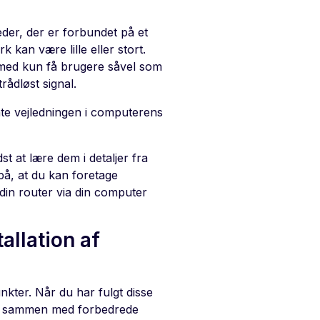
der, der er forbundet på et
kan være lille eller stort.
 med kun få brugere såvel som
ådløst signal.
te vejledningen i computerens
st at lære dem i detaljer fra
på, at du kan foretage
e din router via din computer
tallation af
unkter. Når du har fulgt disse
ærk sammen med forbedrede