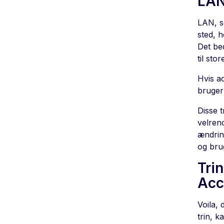
LA
LAN, s
sted, 
Det be
til st
Hvis a
bruger
Disse t
velren
ændring
og bru
Trin
Acc
Voila, 
trin, 