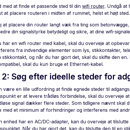
 med at finde et passende sted til din
wifi router
. Undgå at 
t at placere routeren i midten af rummet, helst et højt sted.
j at placere din router langt væk fra ting som betonvægge,
bedre din signalstyrke betydeligt og sikre, at dine wifi-signa
u har en wifi router med kabel, skal du overveje at opbevar
rferens fra indvendige elementer som lys, stikkontakter, tel
stikkontakt, og når du har gjort det, skal du skifte den en.
mpatibel, skal du kun bruge et Ethernet-kabel.
n 2: Søg efter ideelle steder for 
 være en lille udfordring at finde egnede steder til adgang
punkt er at levere trådløs forbindelse, skal du overveje at
dløse signal dækker flere steder. Som tidligere nævnt skal du
 med et minimum af forhindringer og interferens med andr
n enhed har en AC/DC-adapter, kan du overveje at tilslutte 
punktet. Når du har gjort det, kan du tilslutte den til en sti