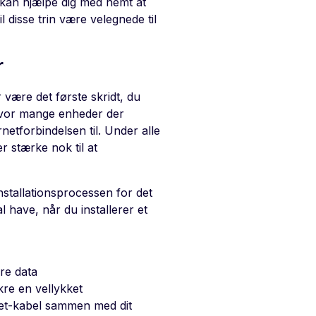
r, kan hjælpe dig med nemt at
l disse trin være velegnede til
r
 være det første skridt, du
 hvor mange enheder der
rnetforbindelsen til. Under alle
r stærke nok til at
nstallationsprocessen for det
 have, når du installerer et
ere data
ikre en vellykket
ernet-kabel sammen med dit