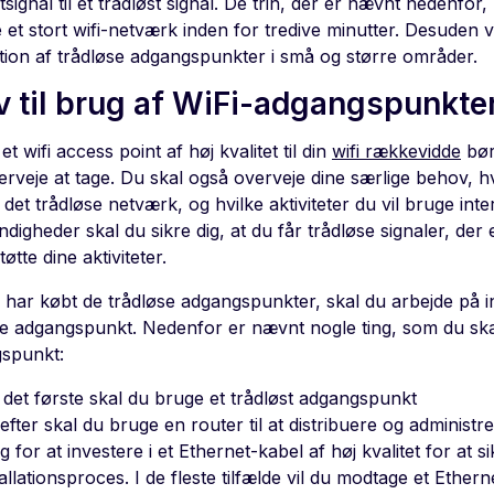
tsignal til et trådløst signal. De trin, der er nævnt nedenfo
 et stort wifi-netværk inden for tredive minutter. Desuden vi
lation af trådløse adgangspunkter i små og større områder.
v til brug af WiFi-adgangspunkte
et wifi access point af høj kvalitet til din
wifi rækkevidde
bør
erveje at tage. Du skal også overveje dine særlige behov,
det trådløse netværk, og hvilke aktiviteter du vil bruge inte
igheder skal du sikre dig, at du får trådløse signaler, der e
øtte dine aktiviteter.
 har købt de trådløse adgangspunkter, skal du arbejde på i
se adgangspunkt. Nedenfor er nævnt nogle ting, som du skal
spunkt:
 det første skal du bruge et trådløst adgangspunkt
efter skal du bruge en router til at distribuere og administr
g for at investere i et Ethernet-kabel af høj kvalitet for at s
tallationsproces. I de fleste tilfælde vil du modtage et Eth