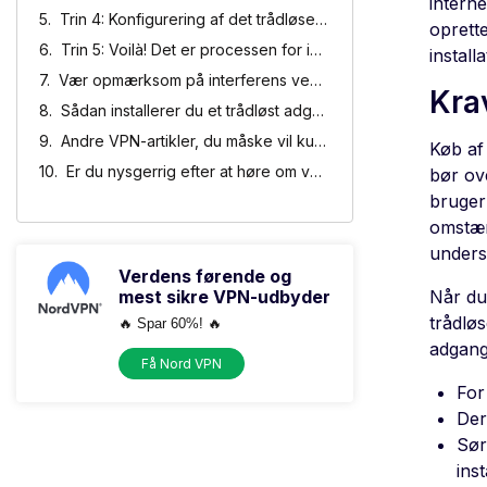
interne
Trin 4: Konfigurering af det trådløse netværk
oprette
Trin 5: Voilà! Det er processen for installation af Access Point
instal
Vær opmærksom på interferens ved installation af trådløse adgangspunkter
Kra
Sådan installerer du et trådløst adgangspunkt
Andre VPN-artikler, du måske vil kunne lide
Køb af 
Er du nysgerrig efter at høre om vores eksperter i beskyttelse af personlige oplysninger?
bør ov
bruger 
omstænd
underst
Verdens førende og
mest sikre VPN-udbyder
Når du
trådlø
🔥 Spar 60%! 🔥
adgang
Få Nord VPN
For
Der
Sør
ins