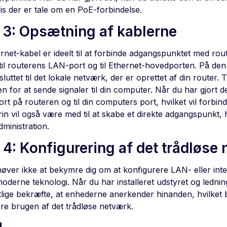
vis der er tale om en PoE-forbindelse.
n 3: Opsætning af kablerne
rnet-kabel er ideelt til at forbinde adgangspunktet med rou
 til routerens LAN-port og til Ethernet-hovedporten. På den
ilsluttet til det lokale netværk, der er oprettet af din router. T
n for at sende signaler til din computer. Når du har gjort det,
t på routeren og til din computers port, hvilket vil forbin
rin vil også være med til at skabe et direkte adgangspunkt, hv
ministration.
n 4: Konfigurering af det trådløse
øver ikke at bekymre dig om at konfigurere LAN- eller int
derne teknologi. Når du har installeret udstyret og ledning
lige bekræfte, at enhederne anerkender hinanden, hvilket be
e brugen af det trådløse netværk.