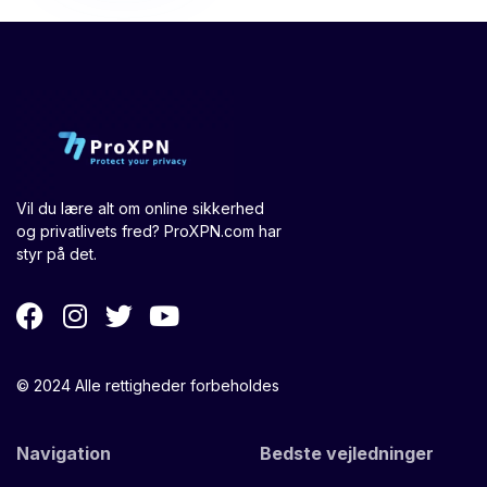
Vil du lære alt om online sikkerhed
og privatlivets fred? ProXPN.com har
styr på det.
© 2024 Alle rettigheder forbeholdes
Navigation
Bedste vejledninger