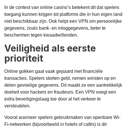
In de context van online casino’s betekent dit dat spelers
toegang kunnen krijgen tot platforms die in hun eigen land
niet beschikbaar zijn. Ook helpt een VPN om persoonlijke
gegevens, zoals bank- en inloggegevens, beter te
beschermen tegen kwaadwillenden.
Veiligheid als eerste
prioriteit
Online gokken gaat vaak gepaard met financiële
transacties. Spelers storten geld, nemen winsten op en
delen gevoelige gegevens. Dit maakt ze een aantrekkelijk
doelwit voor hackers en fraudeurs. Een VPN voegt een
extra beveiligingslaag toe door al het verkeer te
versleutelen.
Vooral wanneer spelers gebruikmaken van openbare Wi-
Fi-netwerken (bijvoorbeeld in hotels of cafés) is dit