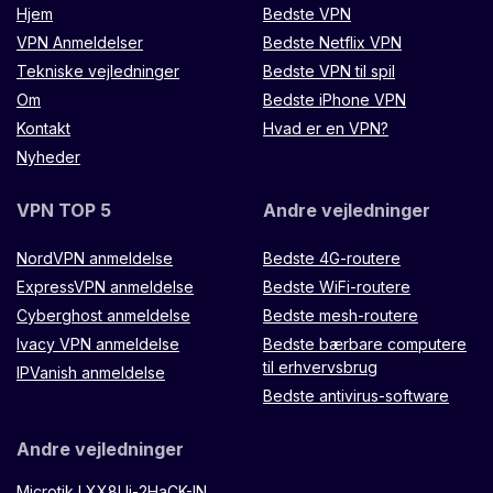
Hjem
Bedste VPN
VPN Anmeldelser
Bedste Netflix VPN
Tekniske vejledninger
Bedste VPN til spil
Om
Bedste iPhone VPN
Kontakt
Hvad er en VPN?
Nyheder
VPN TOP 5
Andre vejledninger
NordVPN anmeldelse
Bedste 4G-routere
ExpressVPN anmeldelse
Bedste WiFi-routere
Cyberghost anmeldelse
Bedste mesh-routere
Ivacy VPN anmeldelse
Bedste bærbare computere
til erhvervsbrug
IPVanish anmeldelse
Bedste antivirus-software
Andre vejledninger
Microtik LXX8Ui-2HaCK-IN