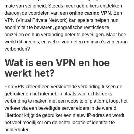
mate van veiligheid. Steeds meer gebruikers ontdekken
daarom de voordelen van een
online casino VPN
. Een
VPN (Virtual Private Network) kan spelers helpen hun
anonimiteit te bewaren, geografische restricties te
omzeilen en hun verbinding beter te beveiligen. Maar hoe
werkt dit precies, en welke voordelen en risico’s zijn eraan
verbonden?
Wat is een VPN en hoe
werkt het?
Een VPN creëert een versleutelde verbinding tussen de
gebruiker en het internet. In plaats van rechtstreeks
verbinding te maken met een website of platform, loopt het
verkeer via een beveiligde server elders in de wereld.
Hierdoor krijgt de gebruiker een nieuw IP-adres en wordt
het veel moeilijker om de echte locatie of identiteit te
achterhalen.