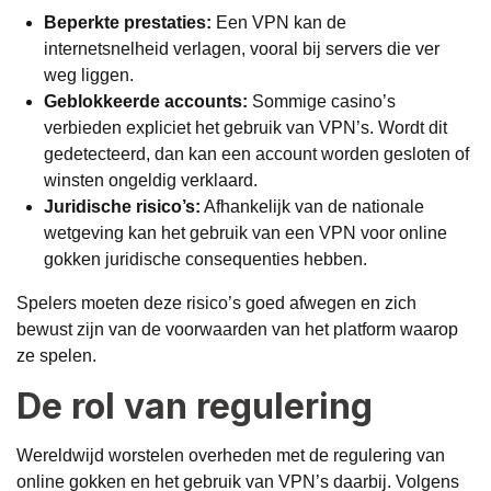
Beperkte prestaties:
Een VPN kan de
internetsnelheid verlagen, vooral bij servers die ver
weg liggen.
Geblokkeerde accounts:
Sommige casino’s
verbieden expliciet het gebruik van VPN’s. Wordt dit
gedetecteerd, dan kan een account worden gesloten of
winsten ongeldig verklaard.
Juridische risico’s:
Afhankelijk van de nationale
wetgeving kan het gebruik van een VPN voor online
gokken juridische consequenties hebben.
Spelers moeten deze risico’s goed afwegen en zich
bewust zijn van de voorwaarden van het platform waarop
ze spelen.
De rol van regulering
Wereldwijd worstelen overheden met de regulering van
online gokken en het gebruik van VPN’s daarbij. Volgens