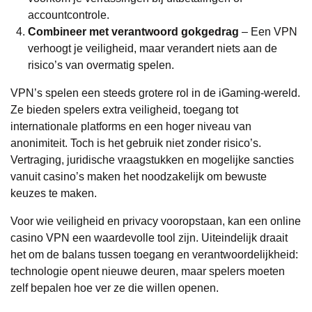
accountcontrole.
Combineer met verantwoord gokgedrag
– Een VPN
verhoogt je veiligheid, maar verandert niets aan de
risico’s van overmatig spelen.
VPN’s spelen een steeds grotere rol in de iGaming-wereld.
Ze bieden spelers extra veiligheid, toegang tot
internationale platforms en een hoger niveau van
anonimiteit. Toch is het gebruik niet zonder risico’s.
Vertraging, juridische vraagstukken en mogelijke sancties
vanuit casino’s maken het noodzakelijk om bewuste
keuzes te maken.
Voor wie veiligheid en privacy vooropstaan, kan een online
casino VPN een waardevolle tool zijn. Uiteindelijk draait
het om de balans tussen toegang en verantwoordelijkheid:
technologie opent nieuwe deuren, maar spelers moeten
zelf bepalen hoe ver ze die willen openen.