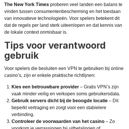
The New York Times
proberen veel landen een balans te
vinden tussen consumentenbescherming en het toestaan
van innovatieve technologieën. Voor spelers betekent dit
dat de regels per land sterk uiteenlopen en dat kennis van
de lokale context onmisbaar is.
Tips voor verantwoord
gebruik
Voor spelers die besluiten een VPN te gebruiken bij online
casino’s, zijn er enkele praktische richtlijnen:
Kies een betrouwbare provider
– Gratis VPN’s zijn
vaak minder veilig en verkopen soms gebruikersdata.
Gebruik servers dicht bij de beoogde locatie
– Dit
beperkt vertraging en zorgt voor een stabielere
verbinding.
Controleer de voorwaarden van het casino
– Zo
voorkom je verrassingen bij uitbetalingen of