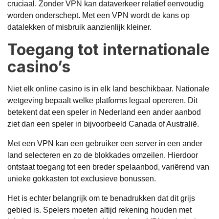
cruciaal. Zonder VPN kan dataverkeer relatief eenvoudig
worden onderschept. Met een VPN wordt de kans op
datalekken of misbruik aanzienlijk kleiner.
Toegang tot internationale
casino’s
Niet elk online casino is in elk land beschikbaar. Nationale
wetgeving bepaalt welke platforms legaal opereren. Dit
betekent dat een speler in Nederland een ander aanbod
ziet dan een speler in bijvoorbeeld Canada of Australië.
Met een VPN kan een gebruiker een server in een ander
land selecteren en zo de blokkades omzeilen. Hierdoor
ontstaat toegang tot een breder spelaanbod, variërend van
unieke gokkasten tot exclusieve bonussen.
Het is echter belangrijk om te benadrukken dat dit grijs
gebied is. Spelers moeten altijd rekening houden met