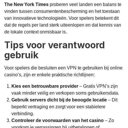
The New York Times
proberen veel landen een balans te
vinden tussen consumentenbescherming en het toestaan
van innovatieve technologieën. Voor spelers betekent dit
dat de regels per land sterk uiteenlopen en dat kennis van
de lokale context onmisbaar is.
Tips voor verantwoord
gebruik
Voor spelers die besluiten een VPN te gebruiken bij online
casino’s, zijn er enkele praktische richtlijnen:
Kies een betrouwbare provider
– Gratis VPN’s zijn
vaak minder veilig en verkopen soms gebruikersdata.
Gebruik servers dicht bij de beoogde locatie
– Dit
beperkt vertraging en zorgt voor een stabielere
verbinding.
Controleer de voorwaarden van het casino
– Zo
voorkom je verrassingen bij uitbetalingen of