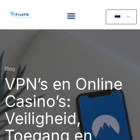
Blog
VPN’s en Online
Casino’s:
Veiligheid,
Toegang en