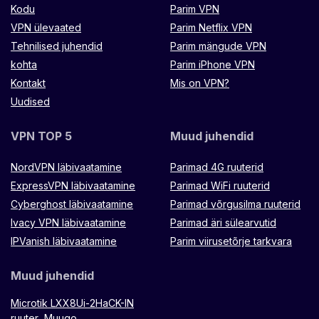
Kodu
Parim VPN
VPN ülevaated
Parim Netflix VPN
Tehnilised juhendid
Parim mängude VPN
kohta
Parim iPhone VPN
Kontakt
Mis on VPN?
Uudised
VPN TOP 5
Muud juhendid
NordVPN läbivaatamine
Parimad 4G ruuterid
ExpressVPN läbivaatamine
Parimad WiFi ruuterid
Cyberghost läbivaatamine
Parimad võrgusilma ruuterid
Ivacy VPN läbivaatamine
Parimad äri sülearvutid
IPVanish läbivaatamine
Parim viirusetõrje tarkvara
Muud juhendid
Microtik LXX8Ui-2HaCK-IN
ruuter
Muugo