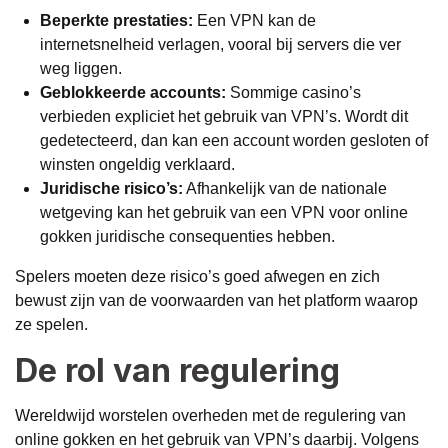
Beperkte prestaties:
Een VPN kan de
internetsnelheid verlagen, vooral bij servers die ver
weg liggen.
Geblokkeerde accounts:
Sommige casino’s
verbieden expliciet het gebruik van VPN’s. Wordt dit
gedetecteerd, dan kan een account worden gesloten of
winsten ongeldig verklaard.
Juridische risico’s:
Afhankelijk van de nationale
wetgeving kan het gebruik van een VPN voor online
gokken juridische consequenties hebben.
Spelers moeten deze risico’s goed afwegen en zich
bewust zijn van de voorwaarden van het platform waarop
ze spelen.
De rol van regulering
Wereldwijd worstelen overheden met de regulering van
online gokken en het gebruik van VPN’s daarbij. Volgens