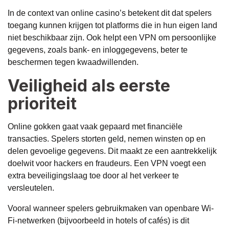
In de context van online casino’s betekent dit dat spelers
toegang kunnen krijgen tot platforms die in hun eigen land
niet beschikbaar zijn. Ook helpt een VPN om persoonlijke
gegevens, zoals bank- en inloggegevens, beter te
beschermen tegen kwaadwillenden.
Veiligheid als eerste
prioriteit
Online gokken gaat vaak gepaard met financiële
transacties. Spelers storten geld, nemen winsten op en
delen gevoelige gegevens. Dit maakt ze een aantrekkelijk
doelwit voor hackers en fraudeurs. Een VPN voegt een
extra beveiligingslaag toe door al het verkeer te
versleutelen.
Vooral wanneer spelers gebruikmaken van openbare Wi-
Fi-netwerken (bijvoorbeeld in hotels of cafés) is dit