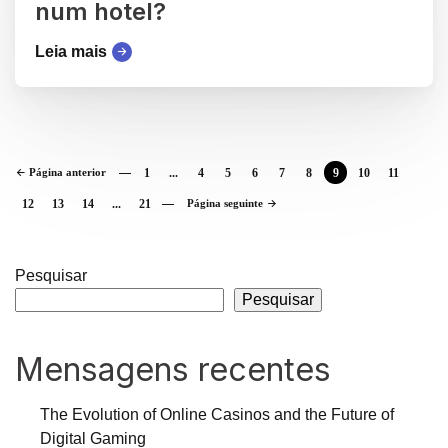
num hotel?
Leia mais
Página anterior
1
...
4
5
6
7
8
9
10
11
12
13
14
...
21
Página seguinte
Pesquisar
Pesquisar
Mensagens recentes
The Evolution of Online Casinos and the Future of
Digital Gaming