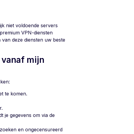
jk niet voldoende servers
l premium VPN-diensten
n van deze diensten uw beste
 vanaf mijn
iken:
et te komen.
r.
dt je gegevens om via de
bezoeken en ongecensureerd