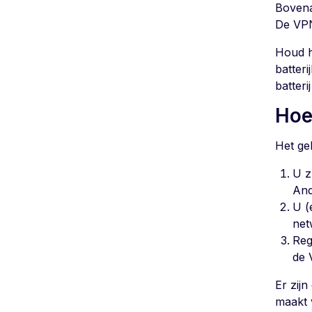
Bovena
De VPN 
Houd he
batter
batter
Hoe
Het ge
U z
And
U (
net
Reg
de 
Er zij
maakt 