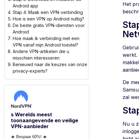
Het pr
Android app
beschr
Stap 4: Maak een VPN-verbinding
Hoe is een VPN op Android nuttig?
Sta
De beste gratis VPN-diensten voor
Net
Android
Hoe maak ik verbinding met een
VPN vanaf mijn Android toestel?
Gebrui
Andere VPN-artikelen die u
werkt.
misschien interesseren
makkeli
Benieuwd naar de keuzes van onze
aanbie
privacy-experts?
De mee
Samsun
zal we
Sta
s Werelds meest
toonaangevende en veilige
Nu u z
VPN-aanbieder
inlogg
🔥 Bespaar 60%! 🔥
hebt a