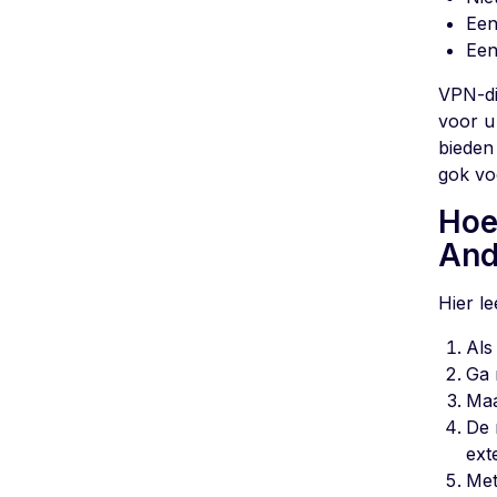
Een
Een
VPN-di
voor u
bieden
gok vo
Hoe
And
Hier l
Als
Ga 
Maa
De 
ext
Met