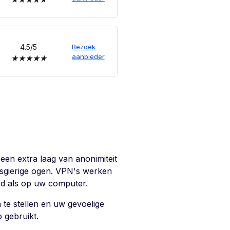
4.5/5
Bezoek
aanbieder
★
★
★
★
★
een extra laag van anonimiteit
uwsgierige ogen. VPN's werken
oed als op uw computer.
 te stellen en uw gevoelige
 gebruikt.