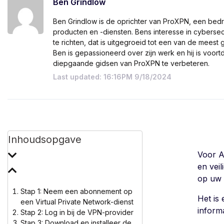
Ben Grindlow
Ben Grindlow is de oprichter van ProXPN, een bedr
producten en -diensten. Bens interesse in cyberse
te richten, dat is uitgegroeid tot een van de mees
Ben is gepassioneerd over zijn werk en hij is voo
diepgaande gidsen van ProXPN te verbeteren.
Last updated: 16:16PM 9/18/2024
Inhoudsopgave
Voor A
en vei
op uw 
Stap 1: Neem een abonnement op
Het is
een Virtual Private Network-dienst
inform
Stap 2: Log in bij de VPN-provider
Stap 3: Download en installeer de