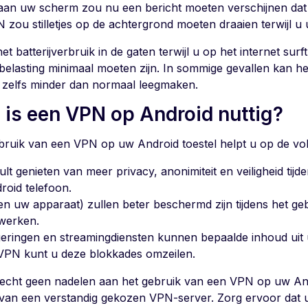
an uw scherm zou nu een bericht moeten verschijnen dat u
zou stilletjes op de achtergrond moeten draaien terwijl u uw
t batterijverbruik in de gaten terwijl u op het internet surf
ijbelasting minimaal moeten zijn. In sommige gevallen kan 
ij zelfs minder dan normaal leegmaken.
 is een VPN op Android nuttig?
bruik van een VPN op uw Android toestel helpt u op de vo
ult genieten van meer privacy, anonimiteit en veiligheid tij
roid telefoon.
en uw apparaat) zullen beter beschermd zijn tijdens het g
werken.
eringen en streamingdiensten kunnen bepaalde inhoud uit
VPN kunt u deze blokkades omzeilen.
n echt geen nadelen aan het gebruik van een VPN op uw And
van een verstandig gekozen VPN-server. Zorg ervoor dat 