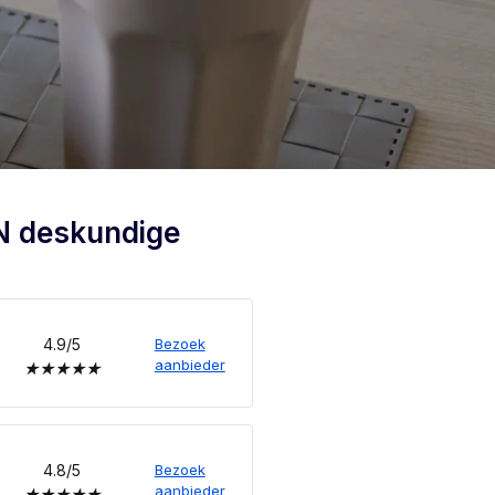
N deskundige
4.9/5
Bezoek
aanbieder
★
★
★
★
★
4.8/5
Bezoek
aanbieder
★
★
★
★
★