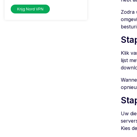
Krijg Nord VPN
Zodra 
omgevi
bestur
Sta
Klik v
lijst 
downlo
Wannee
opnieu
Sta
Uw die
server
Kies d