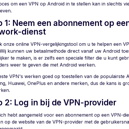
oces om een VPN op Android in te stellen kan in slechts v
even.
p 1: Neem een abonnement op een 
work-dienst
k onze online VPN-vergelijkingstool om u te helpen een VP
 Wij kunnen uw betaalmethode direct vanaf uw Android toe
jker te maken, is er zelfs een speciale filter die u kunt g
ders weer te geven die met Android werken.
ste VPN's werken goed op toestellen van de populairste A
g, Huawei, OnePlus en andere merken, dus de kans is gr
rken.
p 2: Log in bij de VPN-provider
ich hebt aangemeld voor een abonnement op een VPN-dien
en op de website van de VPN-provider met de gebruikersn
angemaakt.