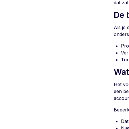
dat za
De 
Als je
onderst
Pro
Ver
Tun
Wat
Het voo
een be
accoun
Beperk
Dat
Nie