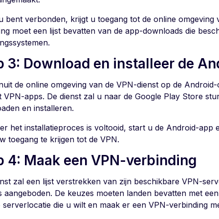
u bent verbonden, krijgt u toegang tot de online omgeving
ng moet een lijst bevatten van de app-downloads die beschi
ingssystemen.
p 3: Download en installeer de An
anuit de online omgeving van de VPN-dienst op de Android-cl
met VPN-apps. De dienst zal u naar de Google Play Store st
aden en installeren.
r het installatieproces is voltooid, start u de Android-app
w toegang te krijgen tot de VPN.
p 4: Maak een VPN-verbinding
nst zal een lijst verstrekken van zijn beschikbare VPN-serv
s aangeboden. De keuzes moeten landen bevatten met een m
e serverlocatie die u wilt en maak er een VPN-verbinding m