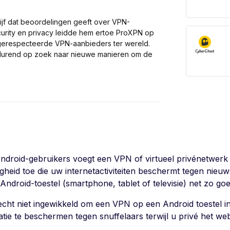
ijf dat beoordelingen geeft over VPN-
curity en privacy leidde hem ertoe ProXPN op
t gerespecteerde VPN-aanbieders ter wereld.
rtdurend op zoek naar nieuwe manieren om de
ndroid-gebruikers voegt een VPN of virtueel privénetwerk 
ligheid toe die uw internetactiviteiten beschermt tegen nie
Android-toestel (smartphone, tablet of televisie) net zo g
 echt niet ingewikkeld om een VPN op een Android toestel in
atie te beschermen tegen snuffelaars terwijl u privé het web