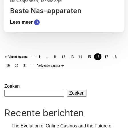
NAS-apparaten, Technologie
Beste Nas-apparaten
Lees meer
Vorige pagina
1
...
11
12
13
14
15
16
17
18
19
20
21
Volgende pagina
Zoeken
Zoeken
Recente berichten
The Evolution of Online Casinos and the Future of