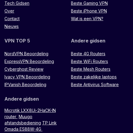
Tech Gidsen
Beste Gaming VPN
Over
Beste iPhone VPN
Contact
Wat is een VPN?
Nieuws
VPN TOP 5
Andere gidsen
NordVPN Beoordeling
Beste 4G Routers
ExpressVPN Beoordeling
Beste WiFi Routers
Cyberghost Review
Beste Mesh Routers
Ivacy VPN Beoordeling
Beste zakelijke laptops
IPVanish Beoordeling
Beste Antivirus Software
Andere gidsen
Microtik LXX8Ui-2HaCK-IN
router
Muugo
afstandsbediening
TP Link
Omada ES88W-4G