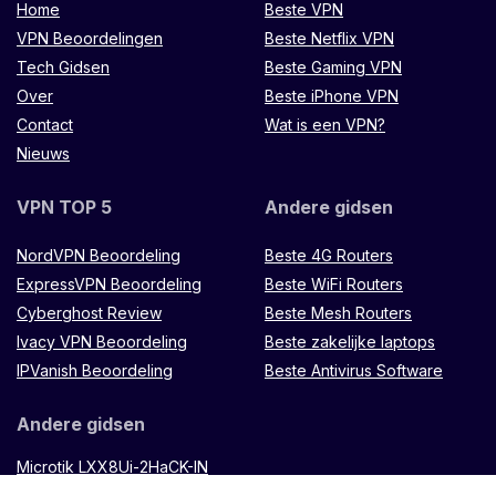
Home
Beste VPN
VPN Beoordelingen
Beste Netflix VPN
Tech Gidsen
Beste Gaming VPN
Over
Beste iPhone VPN
Contact
Wat is een VPN?
Nieuws
VPN TOP 5
Andere gidsen
NordVPN Beoordeling
Beste 4G Routers
ExpressVPN Beoordeling
Beste WiFi Routers
Cyberghost Review
Beste Mesh Routers
Ivacy VPN Beoordeling
Beste zakelijke laptops
IPVanish Beoordeling
Beste Antivirus Software
Andere gidsen
Microtik LXX8Ui-2HaCK-IN
router
Muugo