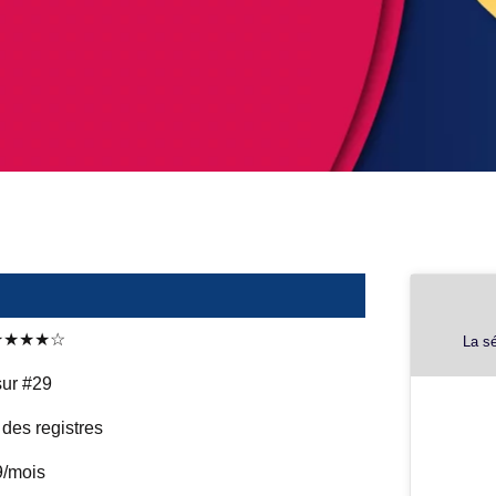
 ★★★★☆
La sé
sur #29
 des registres
9/mois