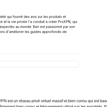
té qui fournit des avis sur les produits et
é et la vie privée l'a conduit à créer ProXPN, qui
 respectés au monde. Ben est passionné par son
çons d'améliorer les guides approfondis de
PN est un réseau privé virtuel massif et bien connu qui est ba
rêmement bien connu et fréquemment utilisé par les expatriés.