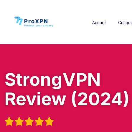
Accueil
Critiqu
StrongVPN
Review (2024)




