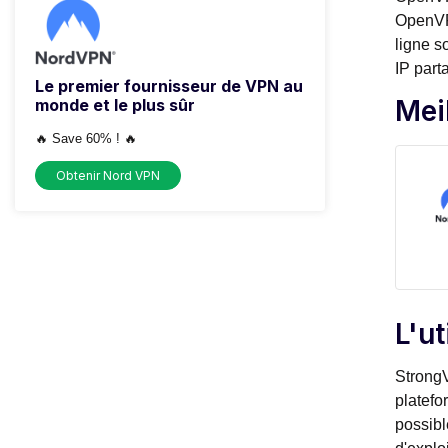
OpenVPN
ligne s
IP part
Le premier fournisseur de VPN au
Mei
monde et le plus sûr
🔥 Save 60% ! 🔥
Obtenir Nord VPN
L'u
StrongV
platefo
possibl