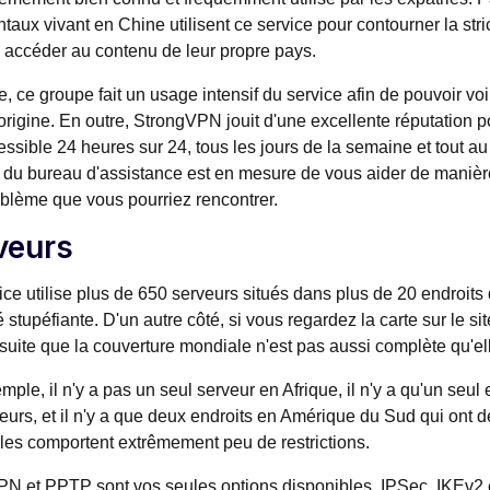
taux vivant en Chine utilisent ce service pour contourner la stri
 accéder au contenu de leur propre pays.
e, ce groupe fait un usage intensif du service afin de pouvoir voi
origine. En outre, StrongVPN jouit d'une excellente réputation p
essible 24 heures sur 24, tous les jours de la semaine et tout a
é du bureau d'assistance est en mesure de vous aider de manièr
oblème que vous pourriez rencontrer.
veurs
ice utilise plus de 650 serveurs situés dans plus de 20 endroits dif
é stupéfiante. D'un autre côté, si vous regardez la carte sur le 
 suite que la couverture mondiale n'est pas aussi complète qu'elle
mple, il n'y a pas un seul serveur en Afrique, il n'y a qu'un seul
eurs, et il n'y a que deux endroits en Amérique du Sud qui ont d
les comportent extrêmement peu de restrictions.
N et PPTP sont vos seules options disponibles. IPSec, IKEv2 