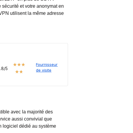
 sécurité et votre anonymat en
s VPN utilisent la même adresse
★
★
★
Fournisseur
.8/5
de visite
★
★
ible avec la majorité des
rvice aussi convivial que
n logiciel dédié au système