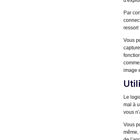
d'explo
Par con
connect
ressort
Vous po
capture
fonctio
comment
image e
Uti
Le logi
mal à u
vous n'
Vous po
même, c
de l'an