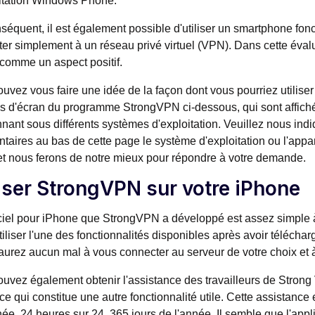
itation Windows Phone.
séquent, il est également possible d'utiliser un smartphone fo
er simplement à un réseau privé virtuel (VPN). Dans cette évaluat
 comme un aspect positif.
uvez vous faire une idée de la façon dont vous pourriez utiliser
s d'écran du programme StrongVPN ci-dessous, qui sont affiché
nnant sous différents systèmes d'exploitation. Veuillez nous ind
aires au bas de cette page le système d'exploitation ou l'appar
t nous ferons de notre mieux pour répondre à votre demande.
liser StrongVPN sur votre iPhone
ciel pour iPhone que StrongVPN a développé est assez simple à
tiliser l'une des fonctionnalités disponibles après avoir téléchar
aurez aucun mal à vous connecter au serveur de votre choix et à l
uvez également obtenir l'assistance des travailleurs de Strong 
e qui constitue une autre fonctionnalité utile. Cette assistance
née, 24 heures sur 24, 365 jours de l'année. Il semble que l'appl