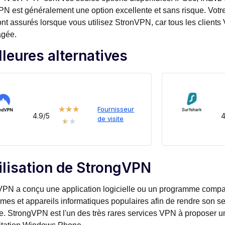
 est généralement une option excellente et sans risque. Votre
ont assurés lorsque vous utilisez StronVPN, car tous les client
agée.
lleures alternatives
★
★
★
Fournisseur
4.9/5
4
de visite
★
★
tilisation de StrongVPN
PN a conçu une application logicielle ou un programme compat
rmes et appareils informatiques populaires afin de rendre son se
e. StrongVPN est l'un des très rares services VPN à proposer u