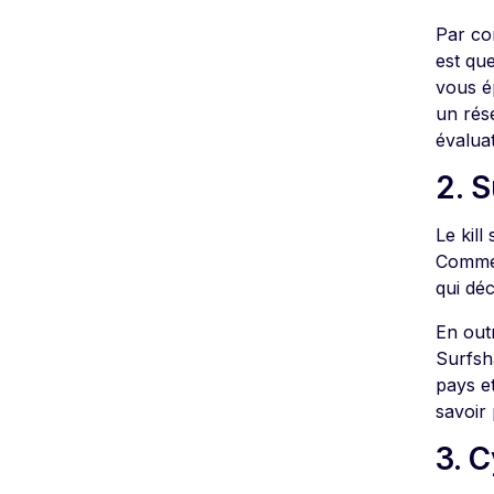
Par co
est que
vous é
un rés
évalua
2. 
Le kill
Comme 
qui dé
En outr
Surfsh
pays e
savoir 
3. 