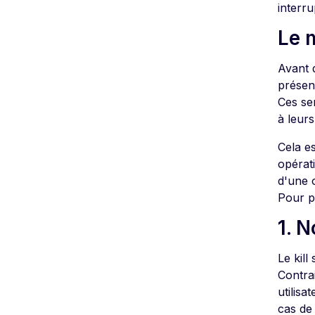
interr
Le 
Avant d
présen
Ces ser
à leurs
Cela es
opérat
d'une o
Pour p
1. 
Le kil
Contra
utilisa
cas de