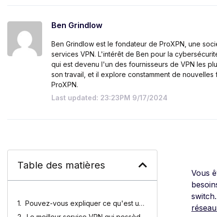
Ben Grindlow
Ben Grindlow est le fondateur de ProXPN, une sociét
services VPN. L'intérêt de Ben pour la cybersécurité
qui est devenu l'un des fournisseurs de VPN les p
son travail, et il explore constamment de nouvelles
ProXPN.
Last updated: 23:23PM 9/17/2024
Table des matières
Vous ê
besoin
switch.
Pouvez-vous expliquer ce qu'est un coupe-circuit ?
réseau
Le meilleur service VPN qui possède un kill switch