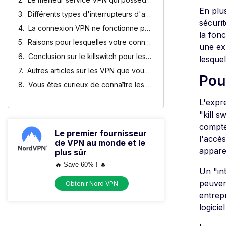
En plus
Différents types d'interrupteurs d'arrêt
sécurit
La connexion VPN ne fonctionne pas, quels sont les dangers potentiels ?
la fonc
Raisons pour lesquelles votre connexion VPN ne cesse de s'interrompre
une exp
Conclusion sur le killswitch pour les VPNs
lesquel
Autres articles sur les VPN que vous pourriez aimer
Pou
Vous êtes curieux de connaître les choix de nos experts en matière de protection de la vie privée ?
L'expre
"kill s
compte
Le premier fournisseur
l'accès
de VPN au monde et le
appare
plus sûr
🔥 Save 60% ! 🔥
Un "in
peuven
Obtenir Nord VPN
entrep
logici