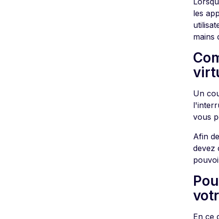
Lorsqu
les app
utilisa
mains d
Com
virt
Un cou
l'inte
vous p
Afin d
devez 
pouvoi
Pour
votr
En ce 