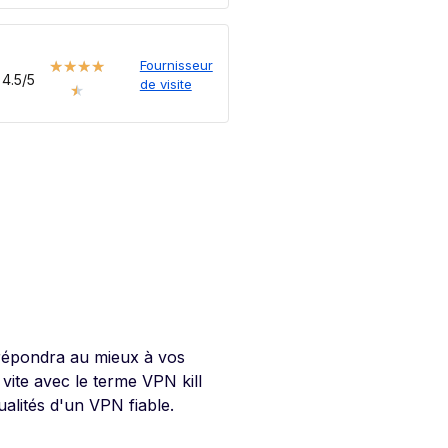
Fournisseur
★
★
★
★
4.5/5
de visite
★
 répondra au mieux à vos
vite avec le terme VPN kill
ualités d'un VPN fiable.