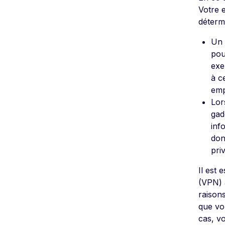
Votre 
détermi
Un 
pou
exe
à c
emp
Lor
gad
inf
don
pri
Il est 
(VPN) a
raisons
que vou
cas, v