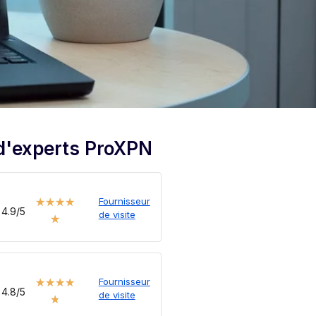
d'experts ProXPN
Fournisseur
★
★
★
★
4.9/5
de visite
★
Fournisseur
★
★
★
★
4.8/5
de visite
★