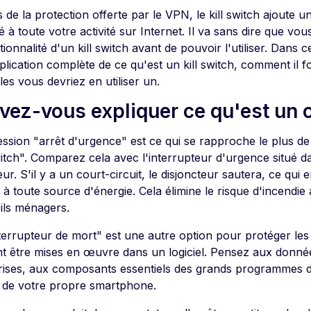
 de la protection offerte par le VPN, le kill switch ajoute
é à toute votre activité sur Internet. Il va sans dire que vo
tionnalité d'un kill switch avant de pouvoir l'utiliser. Dans 
lication complète de ce qu'est un kill switch, comment il f
les vous devriez en utiliser un.
vez-vous expliquer ce qu'est un c
ssion "arrêt d'urgence" est ce qui se rapproche le plus de l
witch". Comparez cela avec l'interrupteur d'urgence situé da
ur. S'il y a un court-circuit, le disjoncteur sautera, ce q
 à toute source d'énergie. Cela élimine le risque d'incendi
ils ménagers.
terrupteur de mort" est une autre option pour protéger les
t être mises en œuvre dans un logiciel. Pensez aux donnée
rises, aux composants essentiels des grands programmes 
el de votre propre smartphone.