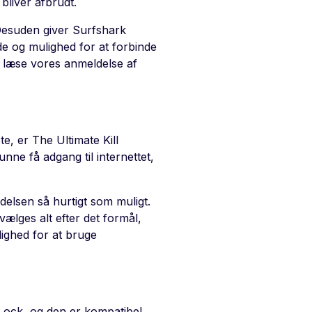
 bliver afbrudt.
Desuden giver Surfshark
de og mulighed for at forbinde
t læse vores anmeldelse af
e, er The Ultimate Kill
nne få adgang til internettet,
delsen så hurtigt som muligt.
ælges alt efter det formål,
ulighed for at bruge
Lock, og den er kompatibel