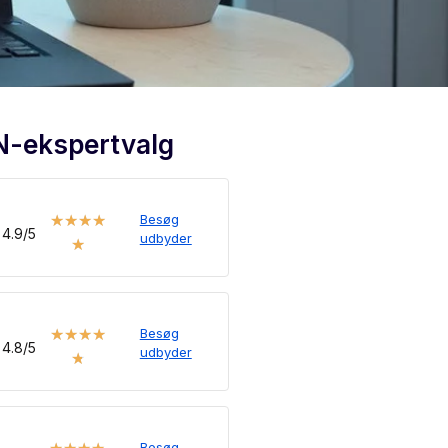
N-ekspertvalg
Besøg
★
★
★
★
4.9/5
udbyder
★
Besøg
★
★
★
★
4.8/5
udbyder
★
Besøg