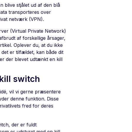
 blive stjålet ud af den blå
data transporteres over
privat netværk (VPN).
rver (Virtual Private Network)
fbrudt af forskellige årsager,
tikel. Oplever du, at du ikke
 det er tilfældet, kan både dit
er der blevet udtænkt en kill
ill switch
idé, vil vi gerne præsentere
yder denne funktion. Disse
rivatlivets fred for deres
itch, der er fuldt
 som er udstyret med en kill