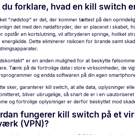
du forklare, hvad en kill switch e
ket "nødstop" er det, der kommer tættest på den oprindelige
lign det med den nødafbryder, der er placeret i skabet, hv
r opstår en kortslutning, vil afbryderen springe, hvilket stra
 energikilde. Dette eliminerer risikoen for brande samt ska
dningsapparater.
dskontakt" er en anden mulighed for at beskytte følsomm
are. Tænk på de fortrolige data i store virksomheder, de vi
rsprogrammer og endda softwaren på din egen smartphon
te sker, garanterer kill switch, at alle data, oplysninger ell
itteret, bliver ubrugelige, så snart de er i en uautoriseret
me og fortrolige oplysninger er derfor beskyttet mod skad
dan fungerer kill switch på et vir
værk (VPN)?