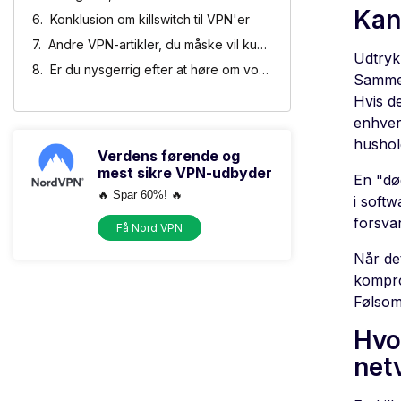
Kan 
Konklusion om killswitch til VPN'er
Andre VPN-artikler, du måske vil kunne lide
Udtryk
Er du nysgerrig efter at høre om vores eksperter i beskyttelse af personlige oplysninger?
Sammen
Hvis de
enhver
hushol
Verdens førende og
mest sikre VPN-udbyder
En "dø
🔥 Spar 60%! 🔥
i softw
forsva
Få Nord VPN
Når det
komprom
Følsom
Hvor
net