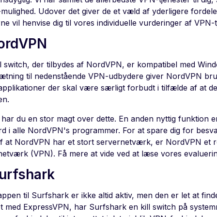
-mulighed. Udover det giver de et væld af yderligere fordel
e vil henvise dig til vores individuelle vurderinger af VPN-t
NordVPN
ll switch, der tilbydes af NordVPN, er kompatibel med Wi
ætning til nedenstående VPN-udbydere giver NordVPN brug
applikationer der skal være særligt forbudt i tilfælde af at d
en.
har du en stor magt over dette. En anden nyttig funktion er,
rd i alle NordVPN's programmer. For at spare dig for besvæ
af at NordVPN har et stort servernetværk, er NordVPN et re
 netværk (VPN). Få mere at vide ved at læse vores evaluer
Surfshark
appen til Surfshark er ikke altid aktiv, men den er let at find
det med ExpressVPN, har Surfshark en kill switch på syste