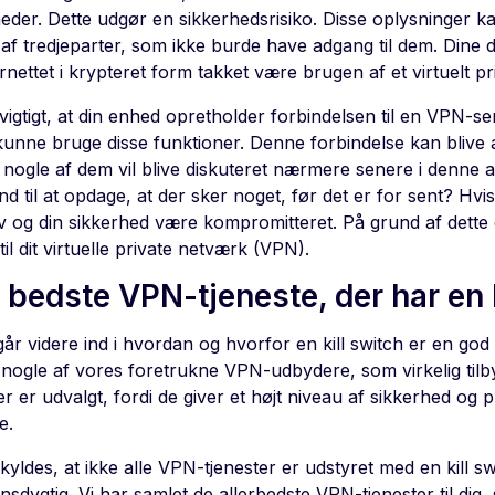
eder. Dette udgør en sikkerhedsrisiko. Disse oplysninger kan
t af tredjeparter, som ikke burde have adgang til dem. Dine 
ernettet i krypteret form takket være brugen af et virtuelt 
vigtigt, at din enhed opretholder forbindelsen til en VPN-se
kunne bruge disse funktioner. Denne forbindelse kan blive a
nogle af dem vil blive diskuteret nærmere senere i denne ar
and til at opdage, at der sker noget, før det er for sent? Hvis
iv og din sikkerhed være kompromitteret. På grund af dette 
til dit virtuelle private netværk (VPN).
 bedste VPN-tjeneste, der har en k
går videre ind i hvordan og hvorfor en kill switch er en god 
r nogle af vores foretrukne VPN-udbydere, som virkelig tilb
er er udvalgt, fordi de giver et højt niveau af sikkerhed og p
e.
kyldes, at ikke alle VPN-tjenester er udstyret med en kill sw
nsdygtig. Vi har samlet de allerbedste VPN-tjenester til dig,