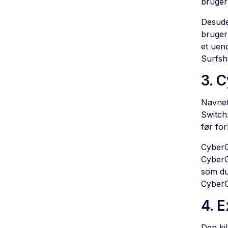
brugern
Desude
bruger
et uen
Surfsh
3. 
Navnet
Switch.
før for
CyberGh
CyberGh
som du 
CyberG
4. 
Den ki