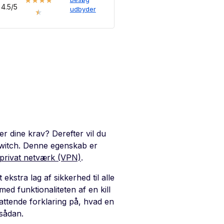
★
★
★
★
4.5/5
udbyder
★
der dine krav? Derefter vil du
switch. Denne egenskab er
t privat netværk (VPN)
.
ekstra lag af sikkerhed til alle
med funktionaliteten af en kill
fattende forklaring på, hvad en
 sådan.