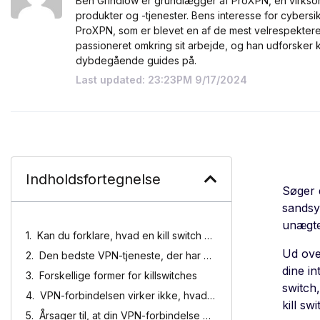
Ben Grindlow er grundlægger af ProXPN, en virkso
produkter og -tjenester. Bens interesse for cybersikk
ProXPN, som er blevet en af de mest velrespekter
passioneret omkring sit arbejde, og han udforsker
dybdegående guides på.
Last updated: 23:23PM 9/17/2024
Indholdsfortegnelse
Søger d
sandsy
unægtel
Kan du forklare, hvad en kill switch er?
Ud over
Den bedste VPN-tjeneste, der har en kill switch
dine in
Forskellige former for killswitches
switch,
VPN-forbindelsen virker ikke, hvad er de potentielle farer?
kill s
Årsager til, at din VPN-forbindelse bliver ved med at blive afbrudt