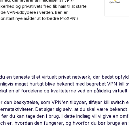
mhed, der leverer anmeldelser af VPN-
erhed og privatlivets fred fik ham til at starte
ede VPN-udbydere i verden. Ben er
 konstant nye måder at forbedre ProXPN's
u en tjeneste til et virtuelt privat netværk, der bedst opfyl
nligvis meget hurtigt blive bekendt med begrebet VPN kill 
igt en af fordelene og kvaliteterne ved en pålidelig
virtuel
 den beskyttelse, som VPN'en tilbyder, tilføjer kill switch et 
ternetaktiviteter. Det siger sig selv, at du skal være bekendt 
 før du kan tage den i brug. I dette indlæg vil vi give en om
witch er, hvordan den fungerer, og hvorfor du bør bruge en