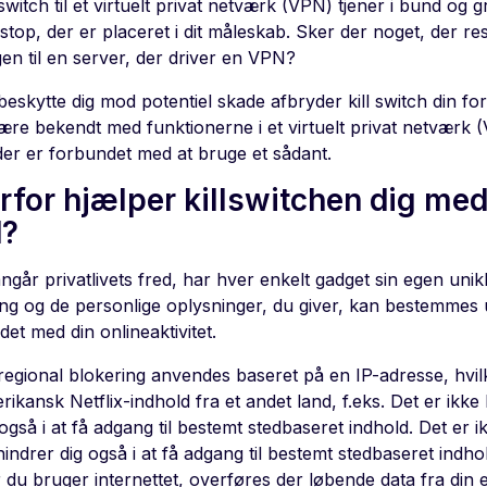
 switch til et virtuelt privat netværk (VPN) tjener i bund 
top, der er placeret i dit måleskab. Sker der noget, der resu
en til en server, der driver en VPN?
beskytte dig mod potentiel skade afbryder kill switch din forb
være bekendt med funktionerne i et virtuelt privat netværk 
 der er forbundet med at bruge et sådant.
rfor hjælper killswitchen dig med 
d?
går privatlivets fred, har hver enkelt gadget sin egen unik
ing og de personlige oplysninger, du giver, kan bestemmes 
et med din onlineaktivitet.
regional blokering anvendes baseret på en IP-adresse, hvilk
rikansk Netflix-indhold fra et andet land, f.eks. Det er ikke
 også i at få adgang til bestemt stedbaseret indhold. Det er i
hindrer dig også i at få adgang til bestemt stedbaseret indho
 du bruger internettet, overføres der løbende data fra din e