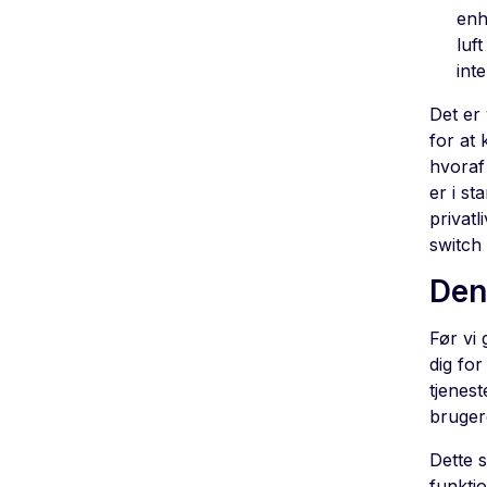
enh
luf
int
Det er 
for at 
hvoraf 
er i st
privatl
switch 
Den
Før vi 
dig fo
tjenest
bruger
Dette s
funktio