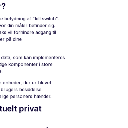
r?
 betydning af "kill switch".
or din måler befinder sig.
ks vil forhindre adgang til
der på dine
e data, som kan implementeres
gtige komponenter i store
e.
er enheder, der er blevet
 brugers besiddelse.
elige personers hænder.
tuelt privat