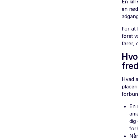
En kill
en nøds
adgang
For at 
først 
farer,
Hvo
fre
Hvad an
placer
forbund
En 
ame
dig
for
Når