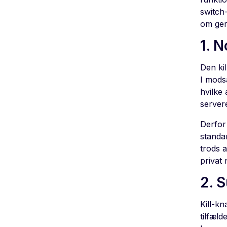
switch
om gern
1. 
Den ki
I mods
hvilke 
server
Derfor 
standa
trods 
privat
2. 
Kill-kn
tilfæl