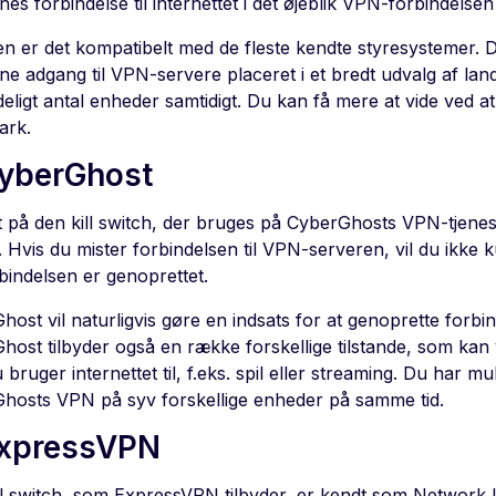
es forbindelse til internettet i det øjeblik VPN-forbindelsen
n er det kompatibelt med de fleste kendte styresystemer. 
ne adgang til VPN-servere placeret i et bredt udvalg af lan
deligt antal enheder samtidigt. Du kan få mere at vide ved a
ark.
CyberGhost
 på den kill switch, der bruges på CyberGhosts VPN-tjenest
 Hvis du mister forbindelsen til VPN-serveren, vil du ikke ku
bindelsen er genoprettet.
ost vil naturligvis gøre en indsats for at genoprette forbin
ost tilbyder også en række forskellige tilstande, som kan v
bruger internettet til, f.eks. spil eller streaming. Du har m
hosts VPN på syv forskellige enheder på samme tid.
ExpressVPN
ll switch, som ExpressVPN tilbyder, er kendt som Network 