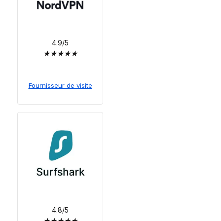
4.9/5
★
★
★
★
★
Fournisseur de visite
4.8/5
★
★
★
★
★