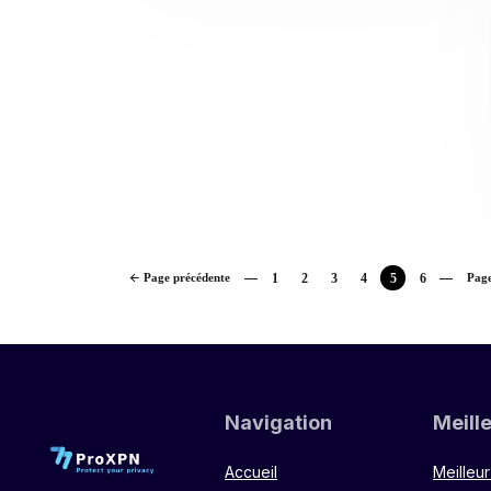
Page précédente
1
2
3
4
5
6
Page
Navigation
Meill
Accueil
Meilleu