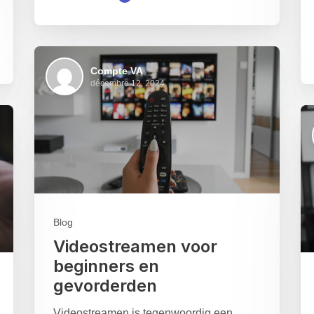
Compte VA
décembre 12, 2024
Blog
Videostreamen voor
beginners en
gevorderden
Videostreamen is tegenwoordig een