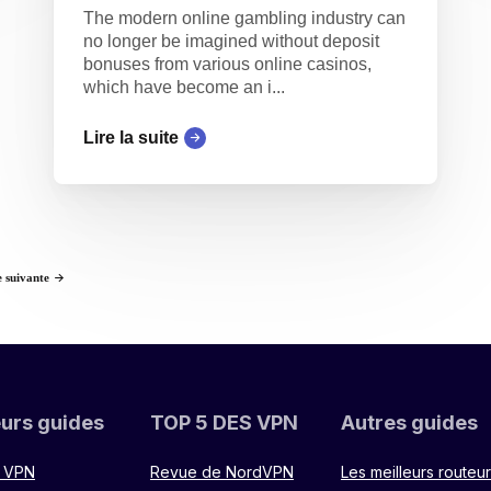
The modern online gambling industry can
no longer be imagined without deposit
bonuses from various online casinos,
which have become an i...
Lire la suite
 suivante
eurs guides
TOP 5 DES VPN
Autres guides
r VPN
Revue de NordVPN
Les meilleurs routeu