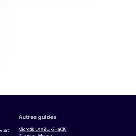
Autres guides
Microtik LXX8Ui-2HaCK-
rs 4G
IN router
Muugo