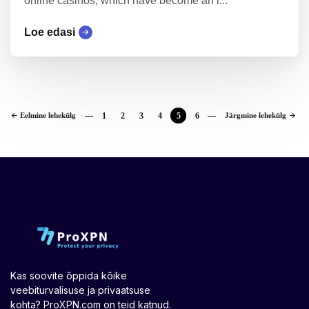
online casinos, which have become an i...
Loe edasi
Eelmine lehekülg
1
2
3
4
5
6
Järgmine lehekülg
Kas soovite õppida kõike
veebiturvalisuse ja privaatsuse
kohta? ProXPN.com on teid katnud.