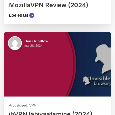
MozillaVPN Review (2024)
Loe edasi
Ben Grindlow
mai 28, 2024
Arvustused, VPN
ibVPN läbivaatamine (2024)