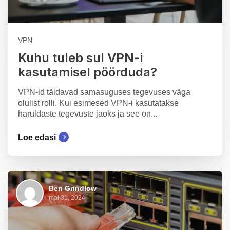
VPN
Kuhu tuleb sul VPN-i
kasutamisel pöörduda?
VPN-id täidavad samasuguses tegevuses väga
olulist rolli. Kui esimesed VPN-i kasutatakse
haruldaste tegevuste jaoks ja see on...
Loe edasi
Ben Grindlow
mai 31, 2024