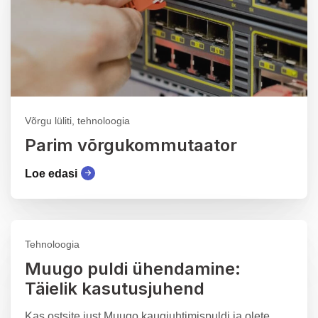
Võrgu lüliti, tehnoloogia
Parim võrgukommutaator
Loe edasi
Tehnoloogia
Muugo puldi ühendamine:
Täielik kasutusjuhend
Kas ostsite just Muugo kaugjuhtimispuldi ja olete