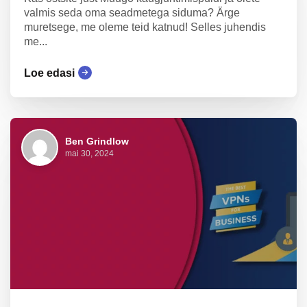
valmis seda oma seadmetega siduma? Ärge
muretsege, me oleme teid katnud! Selles juhendis
me...
Loe edasi
Ben Grindlow
mai 30, 2024