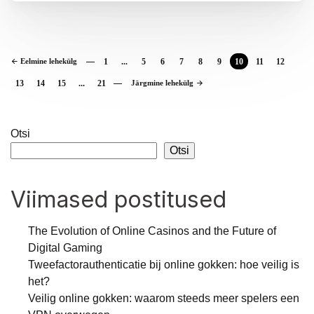
Eelmine lehekülg
1
...
5
6
7
8
9
10
11
12
13
14
15
...
21
Järgmine lehekülg
Otsi
Otsi
Viimased postitused
The Evolution of Online Casinos and the Future of
Digital Gaming
Tweefactorauthenticatie bij online gokken: hoe veilig is
het?
Veilig online gokken: waarom steeds meer spelers een