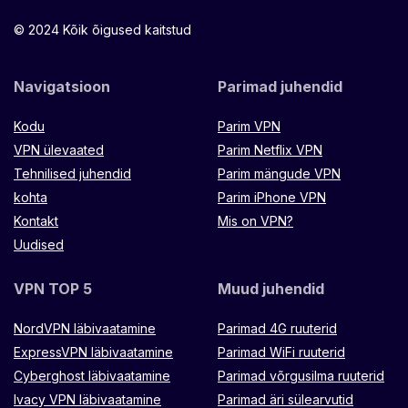
© 2024 Kõik õigused kaitstud
Navigatsioon
Parimad juhendid
Kodu
Parim VPN
VPN ülevaated
Parim Netflix VPN
Tehnilised juhendid
Parim mängude VPN
kohta
Parim iPhone VPN
Kontakt
Mis on VPN?
Uudised
VPN TOP 5
Muud juhendid
NordVPN läbivaatamine
Parimad 4G ruuterid
ExpressVPN läbivaatamine
Parimad WiFi ruuterid
Cyberghost läbivaatamine
Parimad võrgusilma ruuterid
Ivacy VPN läbivaatamine
Parimad äri sülearvutid