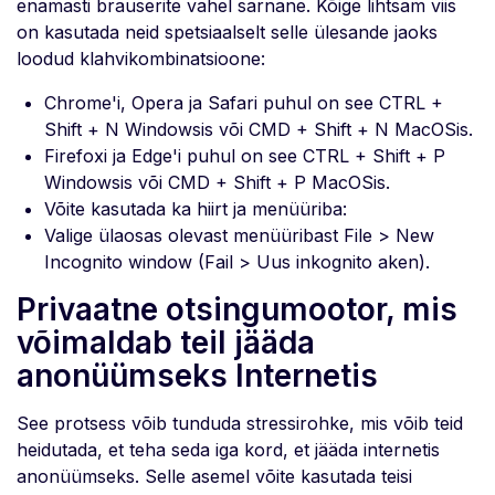
enamasti brauserite vahel sarnane. Kõige lihtsam viis
on kasutada neid spetsiaalselt selle ülesande jaoks
loodud klahvikombinatsioone:
Chrome'i, Opera ja Safari puhul on see CTRL +
Shift + N Windowsis või CMD + Shift + N MacOSis.
Firefoxi ja Edge'i puhul on see CTRL + Shift + P
Windowsis või CMD + Shift + P MacOSis.
Võite kasutada ka hiirt ja menüüriba:
Valige ülaosas olevast menüüribast File > New
Incognito window (Fail > Uus inkognito aken).
Privaatne otsingumootor, mis
võimaldab teil jääda
anonüümseks Internetis
See protsess võib tunduda stressirohke, mis võib teid
heidutada, et teha seda iga kord, et jääda internetis
anonüümseks. Selle asemel võite kasutada teisi