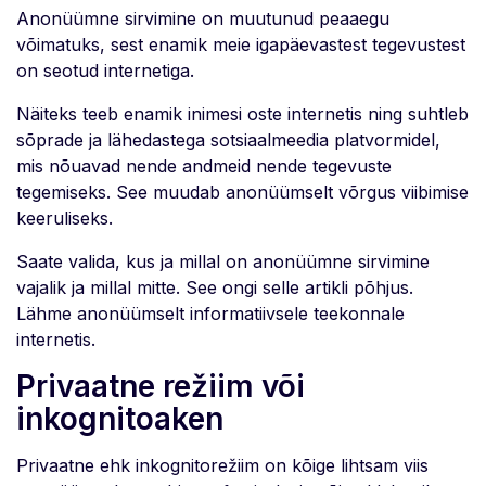
Anonüümne sirvimine on muutunud peaaegu
võimatuks, sest enamik meie igapäevastest tegevustest
on seotud internetiga.
Näiteks teeb enamik inimesi oste internetis ning suhtleb
sõprade ja lähedastega sotsiaalmeedia platvormidel,
mis nõuavad nende andmeid nende tegevuste
tegemiseks. See muudab anonüümselt võrgus viibimise
keeruliseks.
Saate valida, kus ja millal on anonüümne sirvimine
vajalik ja millal mitte. See ongi selle artikli põhjus.
Lähme anonüümselt informatiivsele teekonnale
internetis.
Privaatne režiim või
inkognitoaken
Privaatne ehk inkognitorežiim on kõige lihtsam viis