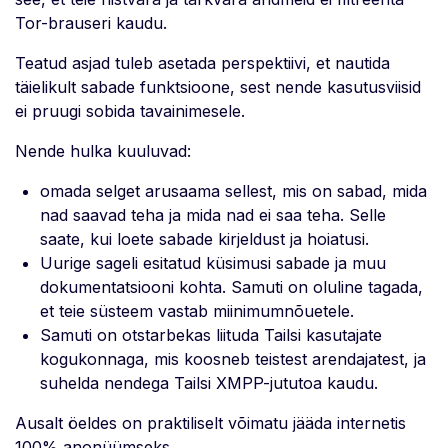
Tor-brauseri kaudu.
Teatud asjad tuleb asetada perspektiivi, et nautida
täielikult sabade funktsioone, sest nende kasutusviisid
ei pruugi sobida tavainimesele.
Nende hulka kuuluvad:
omada selget arusaama sellest, mis on sabad, mida
nad saavad teha ja mida nad ei saa teha. Selle
saate, kui loete sabade kirjeldust ja hoiatusi.
Uurige sageli esitatud küsimusi sabade ja muu
dokumentatsiooni kohta. Samuti on oluline tagada,
et teie süsteem vastab miinimumnõuetele.
Samuti on otstarbekas liituda Tailsi kasutajate
kogukonnaga, mis koosneb teistest arendajatest, ja
suhelda nendega Tailsi XMPP-jututoa kaudu.
Ausalt öeldes on praktiliselt võimatu jääda internetis
100% anonüümseks.