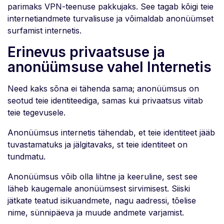
parimaks VPN-teenuse pakkujaks. See tagab kõigi teie
internetiandmete turvalisuse ja võimaldab anonüümset
surfamist internetis.
Erinevus privaatsuse ja
anonüümsuse vahel Internetis
Need kaks sõna ei tähenda sama; anonüümsus on
seotud teie identiteediga, samas kui privaatsus viitab
teie tegevusele.
Anonüümsus internetis tähendab, et teie identiteet jääb
tuvastamatuks ja jälgitavaks, st teie identiteet on
tundmatu.
Anonüümsus võib olla lihtne ja keeruline, sest see
läheb kaugemale anonüümsest sirvimisest. Siiski
jätkate teatud isikuandmete, nagu aadressi, tõelise
nime, sünnipäeva ja muude andmete varjamist.