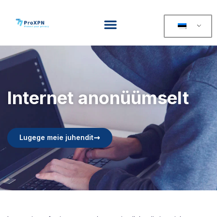
Internet anonüümselt
Lugege meie juhendit