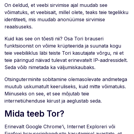
On öeldud, et veebi sirvimise ajal muudab see
võimatuks, et veebisait, millel olete, teaks teie tegelikku
identiteeti, mis muudab anonüümse sirvimise
reaalsuseks.
Kuid kas see on tõesti nii? Osa Tori brauseri
funktsioonist on võime krüpteerida ja suunata kogu
teie veebiliiklus läbi teiste Tori kasutajate võrgu, nii et
teie päringud näivad tulevat erinevatelt IP-aadressidelt.
Seda võib nimetada ka väljumiskaubaks.
Otsinguterminite sobitamine olemasolevate andmetega
muutub uskumatult keeruliseks, kuid mitte võimatuks.
Miinuseks on see, et see mõjutab teie
internetiühenduse kiirust ja aeglustab seda.
Mida teeb Tor?
Erinevalt Google Chrome'i, Internet Exploreri või
Firefoxi brauseripikenduste kasutamisel avastate, et