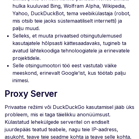
hulka kuuluvad Bing, Wolfram Alpha, Wikipedia,
Yahoo, DuckDuckBot, tema veebikülastaja (robot,
mis otsib teie jaoks süstemaatiliselt internetti) ja
palju muud.
Selleks, et muuta privaatsed otsingutulemused
kasutajatele hõlpsasti kättesaadavaks, tugineb ta
avatud lähtekoodiga tehnoloogiatele ja erinevatele
projektidele.
Selle otsingumootori töö eest vastutab väike
meeskond, erinevalt Google'ist, kus töötab palju
inimesi.
Proxy Server
Privaatse režiimi või DuckDuckGo kasutamisel jääb üks
probleem, mis ei taga täielikku anonüümsust.
Külastatud lehekülgede serveritel on endiselt
juurdepääs teatud teabele, nagu teie IP-aadress,
asukoht, teave teie seadme kohta ja teave selle kohta,