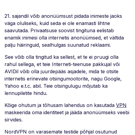
21. sajandil võib anonüümsust pidada inimeste jaoks
väga oluliseks, kuid seda ei ole enamasti lihtne
saavutada. Privaatsuse soovist tingituna eelistab
enamik inimesi olla internetis anonüümsed, et vältida
palju häiringuid, sealhulgas suunatud reklaami.
See võib olla tingitud ka sellest, et te ei pruugi olla
rahul sellega, et teie Interneti-teenuse pakkujal või
AVIDil võib olla juurdepääs asjadele, mida te otsite
internetis erinevate otsingumootorite, nagu Google,
Yahoo e.t.c. abil. Teie otsingulugu mõjutab ka
lennupiletite hindu.
Kõige ohutum ja tõhusam lahendus on kasutada
VPN
maskeerida oma identiteet ja jääda anonüümseks veebi
sirvides.
NordVPN on varasemate testide põhjal osutunud