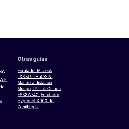
Otras guías
Enrutador Microtik
 4G
LXX8Ui-2HaCK-IN
WiFi
Mando a distancia
 de
Muugo
TP Link Omada
ES88W-4G
Enrutador
es
Hypernet X900 de
Zenithtech