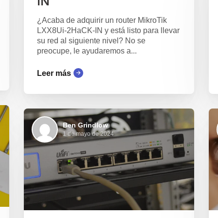
IN
¿Acaba de adquirir un router MikroTik
LXX8Ui-2HaCK-IN y está listo para llevar
su red al siguiente nivel? No se
preocupe, le ayudaremos a...
Leer más
Ben Grindlow
1 de mayo de 2024