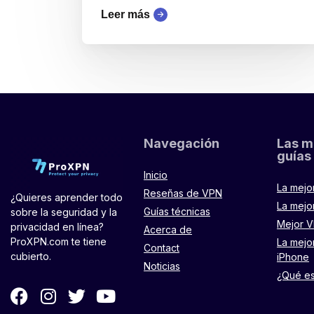
Leer más
Navegación
Las m
guías
Inicio
La mejo
Reseñas de VPN
¿Quieres aprender todo
La mejo
Guías técnicas
sobre la seguridad y la
Mejor V
privacidad en línea?
Acerca de
ProXPN.com te tiene
La mejo
Contact
cubierto.
iPhone
Noticias
¿Qué e