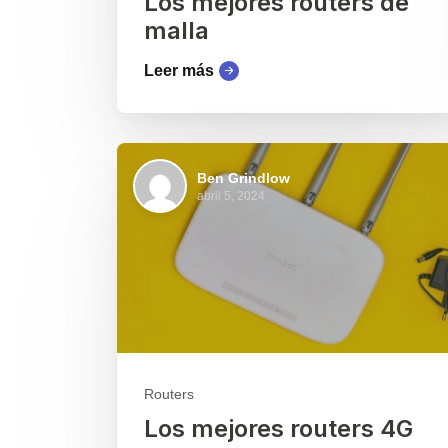
Los mejores routers de
malla
Leer más
Ben Grindlow
abril 5, 2024
Routers
Los mejores routers 4G