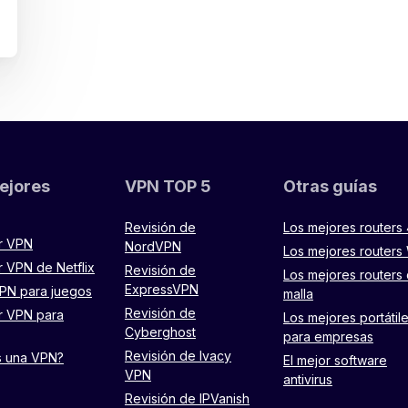
ejores
VPN TOP 5
Otras guías
Revisión de
Los mejores routers
r VPN
NordVPN
Los mejores routers 
r VPN de Netflix
Revisión de
Los mejores routers
ExpressVPN
PN para juegos
malla
Revisión de
r VPN para
Los mejores portátil
Cyberghost
para empresas
Revisión de Ivacy
s una VPN?
El mejor software
VPN
antivirus
Revisión de IPVanish