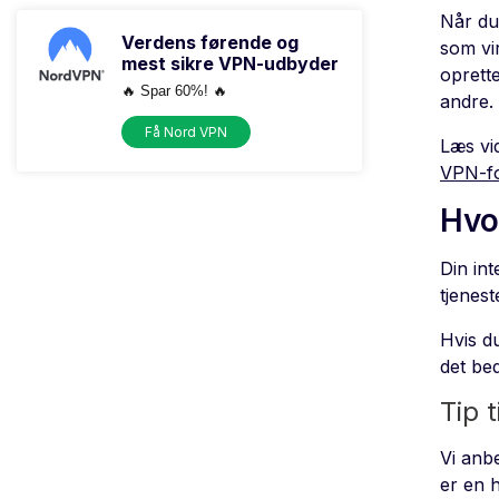
Når du
Verdens førende og
som vi
mest sikre VPN-udbyder
oprette
🔥 Spar 60%! 🔥
andre. 
Få Nord VPN
Læs vi
VPN-fo
Hvo
Din in
tjenest
Hvis d
det bed
Tip 
Vi anbe
er en 