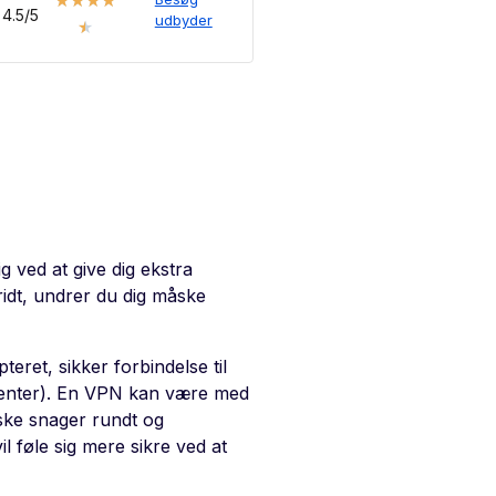
★
★
★
★
4.5/5
udbyder
★
 ved at give dig ekstra
ridt, undrer du dig måske
eret, sikker forbindelse til
 klienter). En VPN kan være med
åske snager rundt og
l føle sig mere sikre ved at