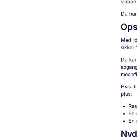
slappe
Du har
Ops
Med li
sikker
Du kan
adgang 
medief
Hvis d
plus:
Ras
En 
En 
Nyd