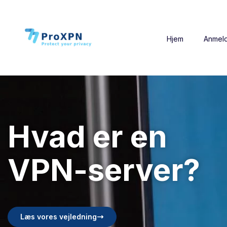
Hjem
Anmeld
Hvad er en
VPN-server?
Læs vores vejledning