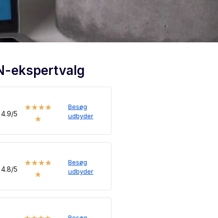
N-ekspertvalg
Besøg
★
★
★
★
4.9/5
udbyder
★
Besøg
★
★
★
★
4.8/5
udbyder
★
Besøg