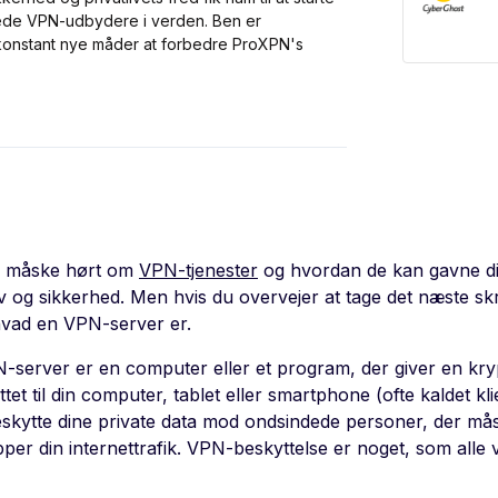
ede VPN-udbydere i verden. Ben er
 konstant nye måder at forbedre ProXPN's
r måske hørt om
VPN-tjenester
og hvordan de kan gavne dig
iv og sikkerhed. Men hvis du overvejer at tage det næste sk
hvad en VPN-server er.
-server er en computer eller et program, der giver en krypt
ttet til din computer, tablet eller smartphone (ofte kaldet
 beskytte dine private data mod ondsindede personer, der m
er din internettrafik. VPN-beskyttelse er noget, som alle vi