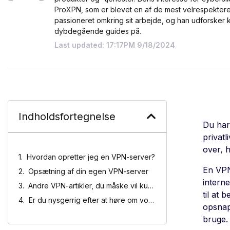
ProXPN, som er blevet en af de mest velrespekter
passioneret omkring sit arbejde, og han udforsker
dybdegående guides på.
Last updated: 17:17PM 9/18/2024
Indholdsfortegnelse
Du ha
privatl
over, 
Hvordan opretter jeg en VPN-server?
En VPN
Opsætning af din egen VPN-server
interne
Andre VPN-artikler, du måske vil kunne lide
til at
Er du nysgerrig efter at høre om vores eksperter i beskyttelse af personlige oplysninger?
opsnapp
bruge.