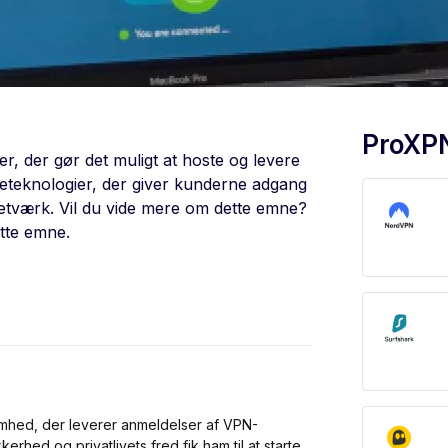
ProXP
r, der gør det muligt at hoste og levere
eteknologier, der giver kunderne adgang
at netværk. Vil du vide mere om dette emne?
tte emne.
mhed, der leverer anmeldelser af VPN-
erhed og privatlivets fred fik ham til at starte