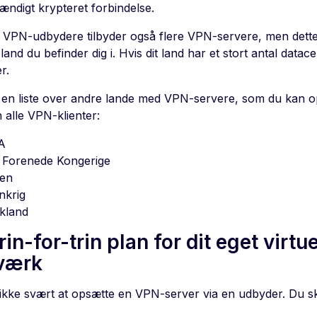
ændigt krypteret forbindelse.
VPN-udbydere tilbyder også flere VPN-servere, men dette 
 land du befinder dig i. Hvis dit land har et stort antal data
r.
 en liste over andre lande med VPN-servere, som du kan opr
 alle VPN-klienter:
A
 Forenede Kongerige
ien
nkrig
kland
rin-for-trin plan for dit eget virtu
værk
 ikke svært at opsætte en VPN-server via en udbyder. Du skal