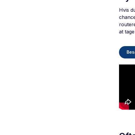
Hvis d
chance
routere
at tage
Bes