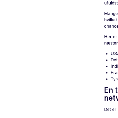
ufuldst
Mange 
hvilket
chance
Her er
næsten
US
Det
Ind
Fra
Tys
En t
net
Det er