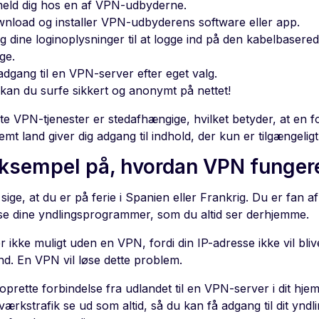
meld dig hos en af VPN-udbyderne.
nload og installer VPN-udbyderens software eller app.
g dine loginoplysninger til at logge ind på den kabelbasered
ge.
adgang til en VPN-server efter eget valg.
kan du surfe sikkert og anonymt på nettet!
te VPN-tjenester er stedafhængige, hvilket betyder, at en f
emt land giver dig adgang til indhold, der kun er tilgængeli
eksempel på, hvordan VPN funger
sige, at du er på ferie i Spanien eller Frankrig. Du er fan af
se dine yndlingsprogrammer, som du altid ser derhjemme.
r ikke muligt uden en VPN, fordi din IP-adresse ikke vil blive
nd. En VPN vil løse dette problem.
oprette forbindelse fra udlandet til en VPN-server i dit hje
værkstrafik se ud som altid, så du kan få adgang til dit yndli