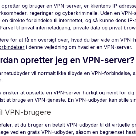
 opretter og bruger en VPN-server, er klientens IP-adress
rksomheder, regeringer og cyberkriminelle. Uden en VPN-se
 en direkte forbindelse til internettet, og så kunne dens IP
Farvel til privat internetadgang, private data og privat brow
dere for at få en oversigt over, hvad du bør vide om VPN
rbindelser
i denne vejledning om hvad er en VPN-server.
rdan opretter jeg en VPN-server?
ternetudbyder vil normalt ikke tilbyde en VPN-forbindelse,
e.
u ønsker at opsætte en VPN-server hurtigt og nemt for dig 
st at bruge en VPN-tjeneste. En VPN-udbyder kan stille sine
til VPN-brugere
faler, at du bruger en betalt VPN-udbyder til dit virtuelle pr
hage ved en gratis VPN-udbyder, såsom en begrænset hastigh