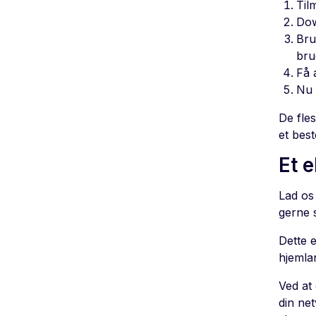
Til
Dow
Bru
bru
Få 
Nu 
De fles
et best
Et 
Lad os 
gerne 
Dette e
hjemla
Ved at 
din net