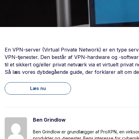
En VPN-server (Virtual Private Network) er en type serve
VPN-tjenester. Den består af VPN-hardware og -softwar
til et sikkert og/eller privat netværk via et virtuelt priv
Så læs vores dybdegående guide, der forklarer alt om de
Læs nu
Ben Grindlow
Ben Grindlow er grundlægger af ProXPN, en virkso
produkter og -tjenester. Bens interesse for cybersikk