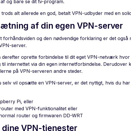
 af og bare se dit tv-program.
 trods alt allerede en god, betalt VPN-udbyder med en sol
ætning af din egen VPN-server
dt forhåndsviden og den nødvendige forklaring er det også m
 VPN-server.
 derefter oprette forbindelse til dit eget VPN-netværk hvor
til internettet via din egen internetforbindelse. Derudover
ilerne på VPN-serveren andre steder.
u selv vil opsætte en VPN-server, er det nyttigt, hvis du h
pberry Pi, eller
router med VPN-funktionalitet eller
normal router og firmwaren DD-WRT
 dine VPN-tjenester