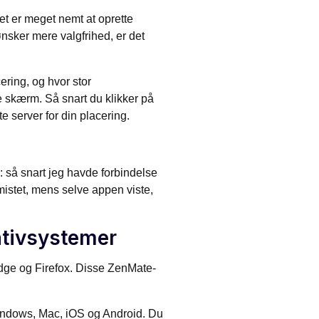
et er meget nemt at oprette
 ønsker mere valgfrihed, er det
cering, og hvor stor
e skærm. Så snart du klikker på
te server for din placering.
så snart jeg havde forbindelse
mistet, mens selve appen viste,
ativsystemer
Edge og Firefox. Disse ZenMate-
Windows, Mac, iOS og Android. Du