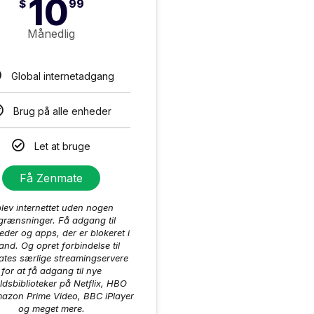
10
$
99
Månedlig
Global internetadgang
Brug på alle enheder
Let at bruge
Få Zenmate
lev internettet uden nogen
grænsninger. Få adgang til
der og apps, der er blokeret i
land. Og opret forbindelse til
tes særlige streamingservere
for at få adgang til nye
ldsbiblioteker på Netflix, HBO
azon Prime Video, BBC iPlayer
og meget mere.