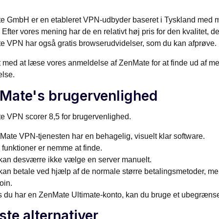
 GmbH er en etableret VPN-udbyder baseret i Tyskland med mil
 Efter vores mening har de en relativt høj pris for den kvalitet, de
 VPN har også gratis browserudvidelser, som du kan afprøve.
 med at læse vores anmeldelse af ZenMate for at finde ud af m
else.
Mate's brugervenlighed
 VPN scorer 8,5 for brugervenlighed.
Mate VPN-tjenesten har en behagelig, visuelt klar software.
 funktioner er nemme at finde.
kan desværre ikke vælge en server manuelt.
kan betale ved hjælp af de normale større betalingsmetoder, m
oin.
s du har en ZenMate Ultimate-konto, kan du bruge et ubegrænse
ste alternativer