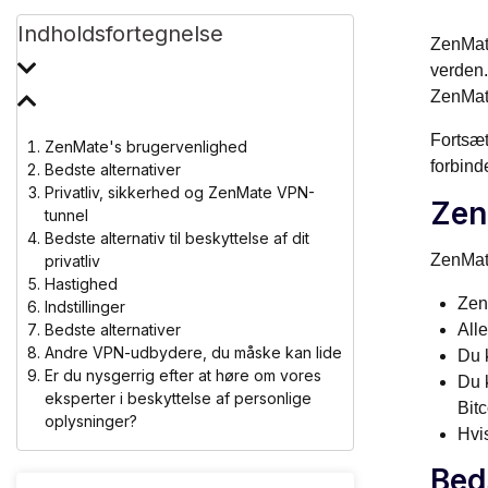
Indholdsfortegnelse
ZenMate
verden.
ZenMate
Fortsæt
ZenMate's brugervenlighed
forbind
Bedste alternativer
Privatliv, sikkerhed og ZenMate VPN-
Zen
tunnel
Bedste alternativ til beskyttelse af dit
ZenMate
privatliv
Hastighed
Zen
Indstillinger
Bedste alternativer
Alle
Andre VPN-udbydere, du måske kan lide
Du 
Er du nysgerrig efter at høre om vores
Du 
eksperter i beskyttelse af personlige
Bitc
oplysninger?
Hvi
Bed