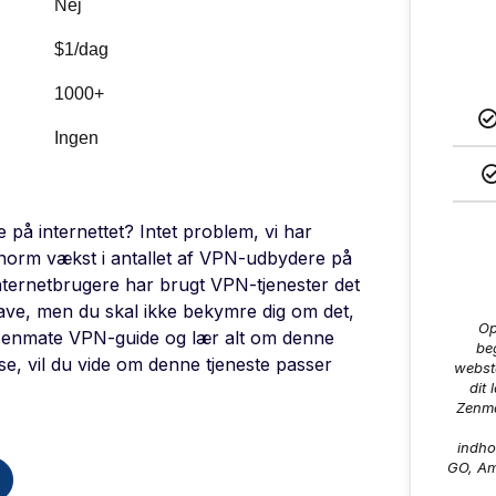
Nej
$1/dag
1000+
Ingen
på internettet? Intet problem, vi har
enorm vækst i antallet af VPN-udbydere på
 internetbrugere har brugt VPN-tjenester det
gave, men du skal ikke bekymre dig om det,
Op
e Zenmate VPN-guide og lær alt om denne
be
æse, vil du vide om denne tjeneste passer
webste
dit 
Zenma
indho
GO, Am