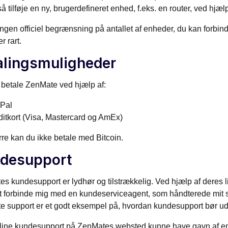
å tilføje en ny, brugerdefineret enhed, f.eks. en router, ved hj
ingen officiel begrænsning på antallet af enheder, du kan forbind
er rart.
alingsmuligheder
betale ZenMate ved hjælp af:
Pal
ditkort (Visa, Mastercard og AmEx)
e kan du ikke betale med Bitcoin.
desupport
s kundesupport er lydhør og tilstrækkelig. Ved hjælp af deres li
t forbinde mig med en kundeserviceagent, som håndterede mit 
 support er et godt eksempel på, hvordan kundesupport bør ud
ine kundesupport på ZenMates websted kunne have gavn af en 