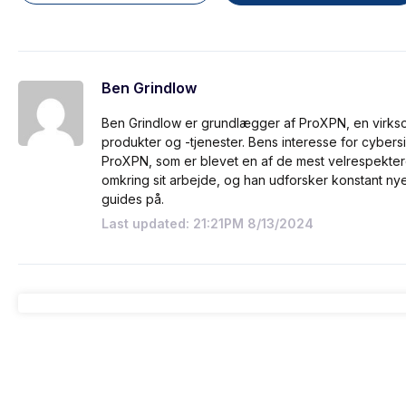
Ben Grindlow
Ben Grindlow er grundlægger af ProXPN, en virks
produkter og -tjenester. Bens interesse for cybersik
ProXPN, som er blevet en af de mest velrespekte
omkring sit arbejde, og han udforsker konstant 
guides på.
Last updated: 21:21PM 8/13/2024