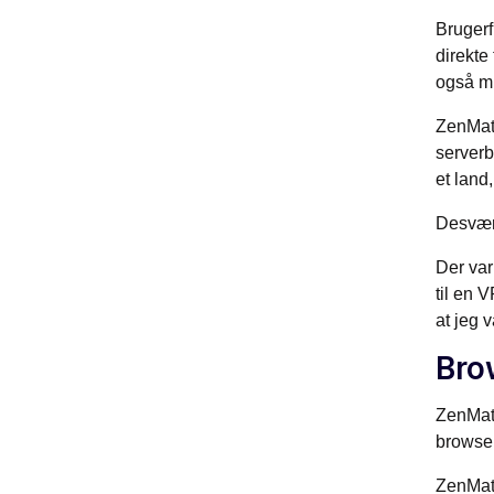
Bruger
direkte
også mu
ZenMate
serverb
et land
Desværr
Der var
til en 
at jeg v
Bro
ZenMate
browser
ZenMate