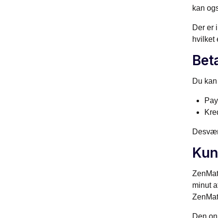
kan ogs
Der er 
hvilket 
Bet
Du kan 
Pay
Kre
Desværr
Kun
ZenMate
minut a
ZenMate
Den onl