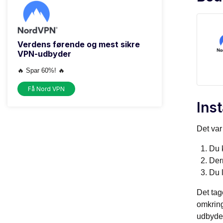
Verdens førende og mest sikre
VPN-udbyder
🔥 Spar 60%! 🔥
Få Nord VPN
Inst
Det var
Du 
Der
Du l
Det tage
omkring
udbyder