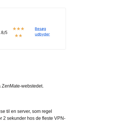
★
★
★
Besøg
.8/5
udbyder
★
★
ia ZenMate-webstedet.
lse til en server, som regel
for 2 sekunder hos de fleste VPN-