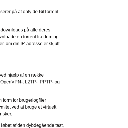
userer på at opfylde BitTorrent-
t-downloads på alle deres
ownloade en torrent fra dem og
er, om din IP-adresse er skjult
 ved hjælp af en række
ed OpenVPN-, L2TP-, PPTP- og
form for brugerlogfiler
itet ved at bruge et virtuelt
ønsker.
I løbet af den dybdegående test,