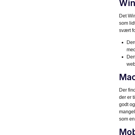
Wi
Det Win
som lid
svært f
Deru
med
Den
web
Ma
Der fin
der er 
godt og
mangel.
som en 
Mob