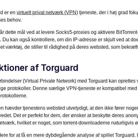
rd er en
virtuelt privat netværk (VPN)
tjeneste, der i høj grad fok
nes behov.
r dette mål ved at levere Socks5-proxies og aktivere BitTorren
. Du kan også kontrollere, om din IP-adresse er skjult ved at d
et værktøj, de stiller til rådighed på deres websted, som bekræft
ktioner af Torguard
bindelser (Virtual Private Network) med Torguard kan oprettes
lige protokoller. Denne særlige VPN-tjeneste er kompatibel m
rotokollerne.
 hævder tjenestens websted utvetydigt, at den ikke fører nogen 
edet. Det er perfekt for dem, der ønsker at beskytte deres anonym
netværk, hvilket er noget, som torrent-downloaderne naturligvis 
ere for at få en mere dybdegående analyse af spillet Torguard. 