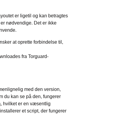
youtet er ligetil og kan betragtes
 er nødvendige. Det er ikke
anvende.
sker at oprette forbindelse til,
wnloades fra Torguard-
menlignelig med den version,
om du kan se på den, fungerer
h
, hvilket er en væsentlig
tallerer et script, der fungerer