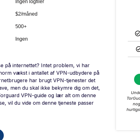
Ingen logfiler
$2/måned
500+
Ingen
på internettet? Intet problem, vi har
enorm vækst i antallet af VPN-udbydere på
ternetbrugere har brugt VPN-tjenester det
gave, men du skal ikke bekymre dig om det,
Unde
 Torguard VPN-guide og lær alt om denne
TorGua
æse, vil du vide om denne tjeneste passer
nog
hurtig