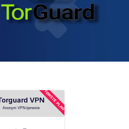
FØRSTE PLAN
Torguard VPN
Anonym VPN-tjeneste