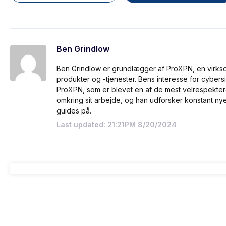
Ben Grindlow
Ben Grindlow er grundlægger af ProXPN, en virks
produkter og -tjenester. Bens interesse for cybersik
ProXPN, som er blevet en af de mest velrespekte
omkring sit arbejde, og han udforsker konstant 
guides på.
Last updated: 21:21PM 8/20/2024