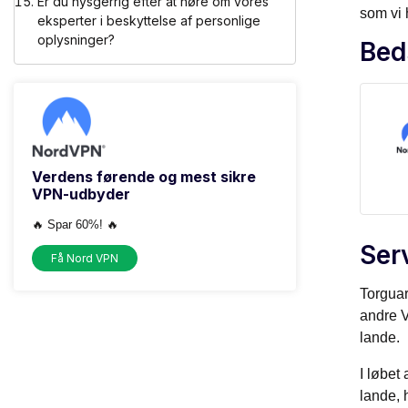
Er du nysgerrig efter at høre om vores
som vi 
eksperter i beskyttelse af personlige
oplysninger?
Bed
Verdens førende og mest sikre
VPN-udbyder
🔥 Spar 60%! 🔥
Ser
Få Nord VPN
Torguar
andre V
lande.
I løbet
lande, 