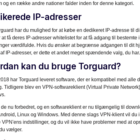
 og en række andre nationer falder inden for denne kategori.
ikerede IP-adresser
guard har du mulighed for at købe en dedikeret IP-adresse til d
r at få deres IP-adresser whitelistet for at få adgang til bestemte 
nger værdifulde. Hvis du ønsker at begrænse adgangen til dit h
af IP-adresser, er dette et andet meget spændende valg, du har.
rdan kan du bruge Torguard?
018 har Torguard leveret software, der er kompatibel med alle de
ug. Tidligere blev en VPN-softwareklient (Virtual Private Network) k
s.
 de nu forbedret, og en softwareklient er nu tilgængelig til do
Android, Linux og Windows. Med denne slags VPN-klient vil du 
e VPN'ens indstillinger, og du vil ikke have problemer med at opr
 du vælger.