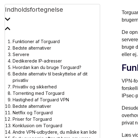
Indholdsfortegnelse
Torgua
bruger
De opnå
servere
Funktioner af Torguard
bruge d
Bedste alternativer
Servere
eller ej.
Dedikerede IP-adresser
Fun
Hvordan kan du bruge Torguard?
Bedste alternativ til beskyttelse af dit
privatliv
VPN-for
Privatliv og sikkerhed
forskel
Torrenting med Torguard
IPsec-p
Hastighed af Torguard VPN
Bedste alternativer
Desuden
Netflix og Torguard
overhov
Priser for Torguard
privat 
Konklusion om Torguard
Andre VPN-udbydere, du måske kan lide
Læs vid