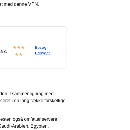
været med denne VPN.
★
★
★
Besøg
.8/5
udbyder
★
★
erden. I sammenligning med
ceret i en lang række forskellige
enesten også omfatter servere i
Saudi-Arabien, Egypten,