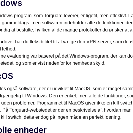
ndows
dows-program, som Torguard leverer, er ligetil, men effektivt. La
t gammeldags, men softwaren indeholder alle de funktioner, der
or dig at beslutte, hvilken af de mange protokoller du ønsker at 
dover har du fleksibilitet til at vælge den VPN-server, som du øn
 lethed.
ne evaluering var baseret på det Windows-program, der kan do
stedet, og som er vist nedenfor for nemheds skyld.
cOS
des også software, der er udviklet til MacOS, som er meget sam
tilgængelig til Windows. Den er enkel, men alle de funktioner, s
 uden problemer. Programmet til MacOS giver ikke en
kill switc
 På Torguard-webstedet er der en beskrivelse af, hvordan man ins
kill switch; dette er dog på ingen måde en perfekt løsning.
ile enheder