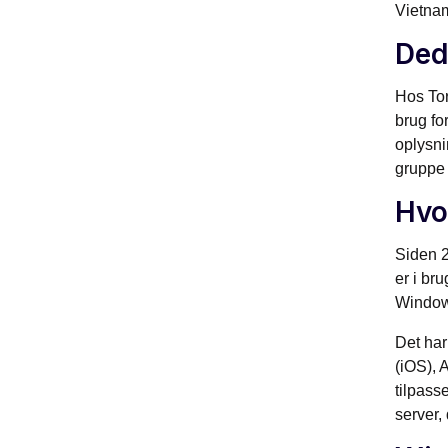
Vietnam
Ded
Hos Tor
brug fo
oplysni
gruppe 
Hvo
Siden 2
er i br
Window
Det har
(iOS), 
tilpass
server,