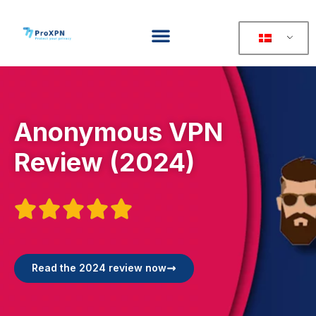
Anonymous VPN
Review (2024)





Read the 2024 review now