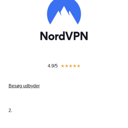
4.9/5
★
★
★
★
★
Besøg udbyder
2.