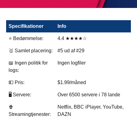
Specifikationer
Info
⭐ Bedømmelse:
4.4 ★★★★☆
🥇 Samlet placering:
#5 ud af #29
📖 Ingen politik for
Ingen logfiler
logs:
💵 Pris:
$1.99/måned
🖥️ Servere:
Over 6500 servere i 78 lande
🍿
Netflix, BBC iPlayer, YouTube,
Streamingtjenester:
DAZN