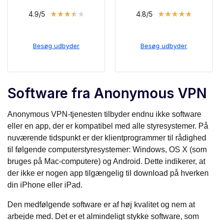
★
★
★
★
★
★
★
★
★
★
4.9/5
4.8/5
Besøg udbyder
Besøg udbyder
Software fra Anonymous VPN
Anonymous VPN-tjenesten tilbyder endnu ikke software
eller en app, der er kompatibel med alle styresystemer. På
nuværende tidspunkt er der klientprogrammer til rådighed
til følgende computerstyresystemer: Windows, OS X (som
bruges på Mac-computere) og Android. Dette indikerer, at
der ikke er nogen app tilgængelig til download på hverken
din iPhone eller iPad.
Den medfølgende software er af høj kvalitet og nem at
arbejde med. Det er et almindeligt stykke software, som