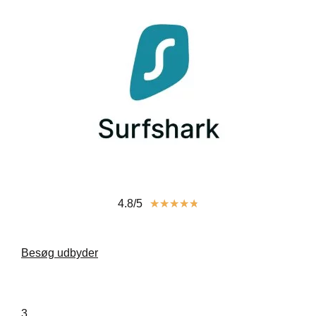
4.8/5
★
★
★
★
★
Besøg udbyder
3.