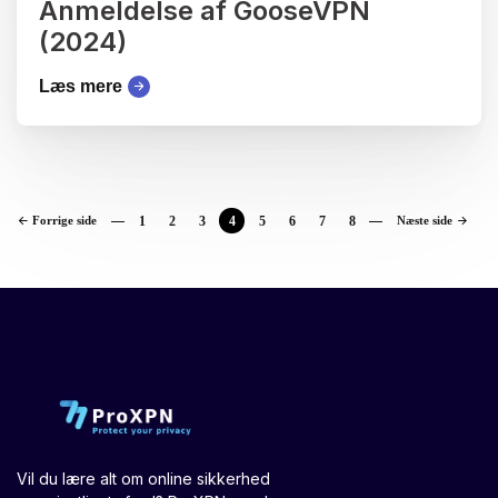
Anmeldelse af GooseVPN
(2024)
Læs mere
Forrige side
1
2
3
4
5
6
7
8
Næste side
Vil du lære alt om online sikkerhed