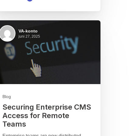
VA-konto
juni 27, 2025
Blog
Securing Enterprise CMS
Access for Remote
Teams
Enterprise teams are now distributed