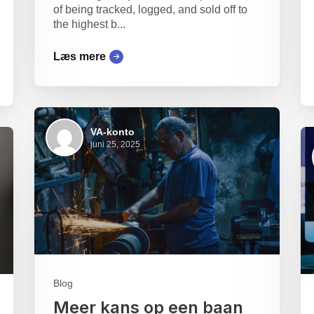
of being tracked, logged, and sold off to
the highest b...
Læs mere
VA-konto
juni 25, 2025
Blog
Meer kans op een baan