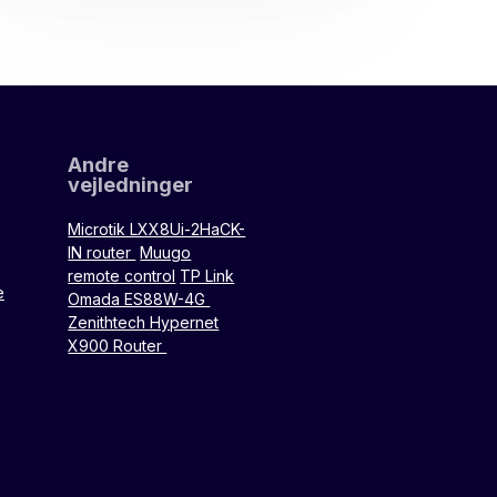
Andre
vejledninger
Microtik LXX8Ui-2HaCK-
IN router
Muugo
remote control
TP Link
e
Omada ES88W-4G
Zenithtech Hypernet
X900 Router