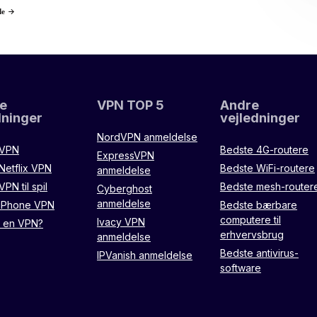
de
e
VPN TOP 5
Andre
dninger
vejledninger
NordVPN anmeldelse
 VPN
Bedste 4G-routere
ExpressVPN
Netflix VPN
Bedste WiFi-routere
anmeldelse
PN til spil
Bedste mesh-router
Cyberghost
anmeldelse
 iPhone VPN
Bedste bærbare
computere til
Ivacy VPN
r en VPN?
erhvervsbrug
anmeldelse
Bedste antivirus-
IPVanish anmeldelse
software