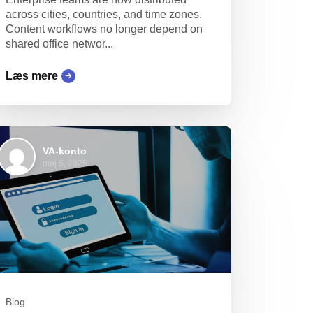
across cities, countries, and time zones.
Content workflows no longer depend on
shared office networ...
Læs mere
VA-konto
maj 6, 2025
Blog