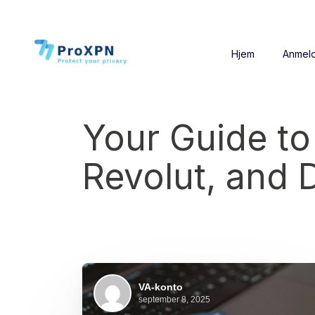
Hjem
Anmeld
Your Guide to
Revolut, and D
VA-konto
september 8, 2025