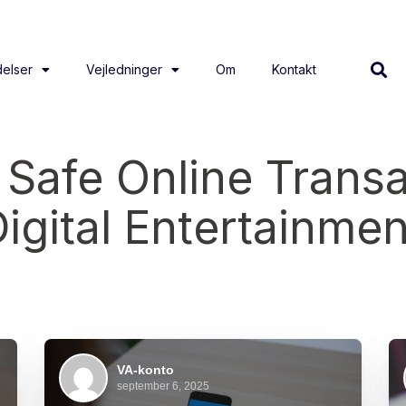
elser
Vejledninger
Om
Kontakt
 Safe Online Trans
igital Entertainmen
VA-konto
september 6, 2025