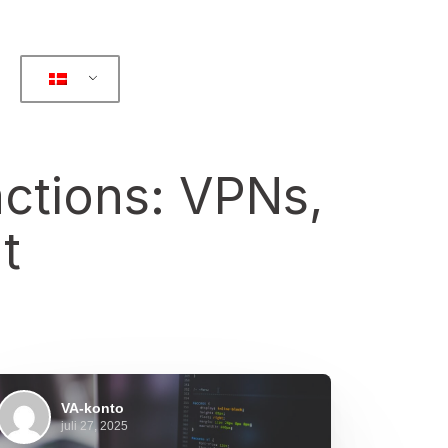
actions: VPNs,
t
VA-konto
juli 27, 2025