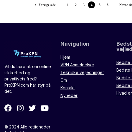
Forrige side
1
2
3
4
5
6
Næste si
Navigation
Bedst
vejle
Hjem
Bedste
VPN Anmeldelser
Vil du lære alt om online
Bedste 
Tekniske vejledninger
sikkerhed og
Bedste V
privatlivets fred?
Om
ProXPN.com har styr på
Bedste
Kontakt
det.
Hvad e
Nyheder
© 2024 Alle rettigheder