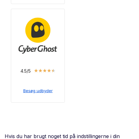
★
★
★
★
★
4.5/5
Besøg udbyder
Hvis du har brugt noget tid på indstillingerne i din