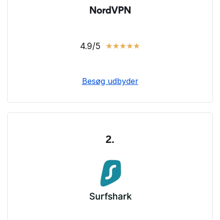
4.9/5
★
★
★
★
★
Besøg udbyder
2.