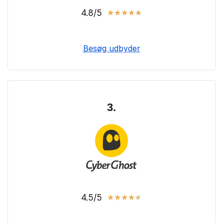
4.8/5
★
★
★
★
★
Besøg udbyder
3.
4.5/5
★
★
★
★
★