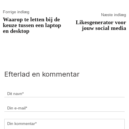
Forrige indlæg
Næste indlæg
Waarop te letten bij de
Likesgenerator voor
keuze tussen een laptop
jouw social media
en desktop
Efterlad en kommentar