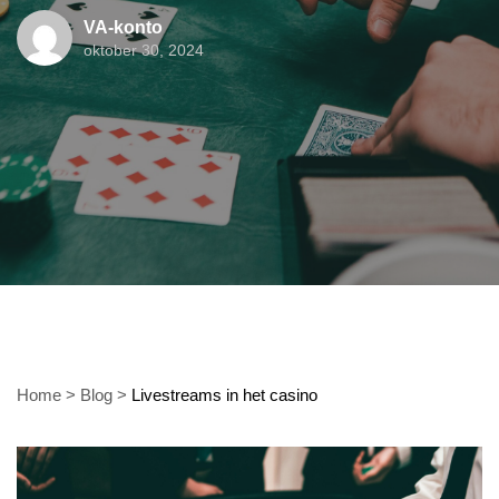
VA-konto
oktober 30, 2024
Home
>
Blog
>
Livestreams in het casino