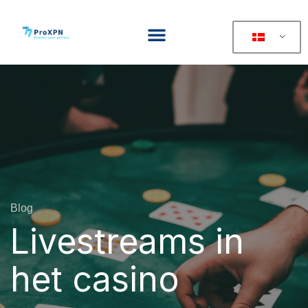
Blog
Livestreams in
het casino