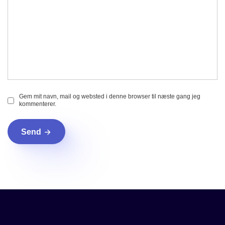
Gem mit navn, mail og websted i denne browser til næste gang jeg
kommenterer.
Send