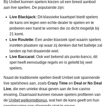
Bij Unibet kunnen spelers kiezen uit een breed aanbod
aan live spellen. De populairste zijn:
Live Blackjack:
Dit klassieke kaartspel biedt spelers
de kans om tegen een echte dealer te spelen en te
proberen een hand te vormen die zo dicht mogelijk bij
21 komt.
Live Roulette:
Een ander klassiek spel waarin spelers
inzetten plaatsen op waar zij denken dat het balletje zal
landen op het draaiende wiel.
Live Baccarat:
Ook wel bekend als punto-banco, dit
spel heeft eenvoudige regels en is geliefd bij veel
spelers.
Naast de traditionele spellen biedt Unibet ook spannende
live spelshows aan, zoals
Crazy Time
en
Deal or No Deal
Live
, die een unieke draai geven aan de live casino
ervaring. Daarnaast kunnen nieuwe spelers profiteren van
de
Unibet welkomstbonus
, wat hen de kans geeft om hun
speelervaring een vliegende start te geven.