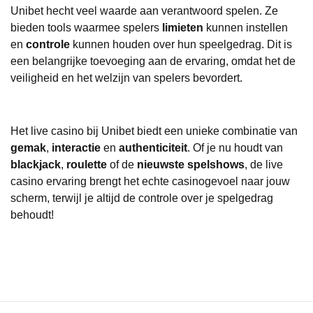
Unibet hecht veel waarde aan verantwoord spelen. Ze
bieden tools waarmee spelers
limieten
kunnen instellen
en
controle
kunnen houden over hun speelgedrag. Dit is
een belangrijke toevoeging aan de ervaring, omdat het de
veiligheid en het welzijn van spelers bevordert.
Het live casino bij Unibet biedt een unieke combinatie van
gemak
,
interactie
en
authenticiteit
. Of je nu houdt van
blackjack
,
roulette
of de
nieuwste spelshows
, de live
casino ervaring brengt het echte casinogevoel naar jouw
scherm, terwijl je altijd de controle over je spelgedrag
behoudt!