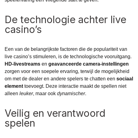
De technologie achter live
casino’s
Een van de belangrijkste factoren die de populariteit van
live casino’s stimuleren, is de technologische vooruitgang.
HD-livestreams
en
geavanceerde camera-instellingen
zorgen voor een soepele ervaring, terwijl de mogelijkheid
om met de dealer en andere spelers te chatten een
sociaal
element
toevoegt. Deze interactie maakt de spellen niet
alleen
leuker
, maar ook
dynamischer
.
Veilig en verantwoord
spelen