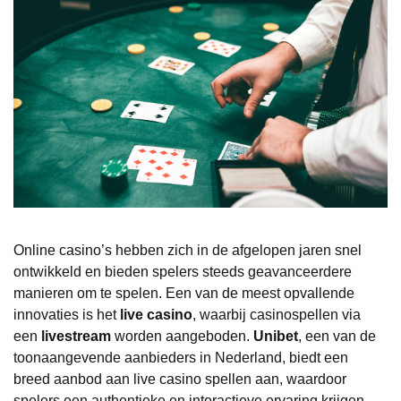
Online casino’s hebben zich in de afgelopen jaren snel
ontwikkeld en bieden spelers steeds geavanceerdere
manieren om te spelen. Een van de meest opvallende
innovaties is het
live casino
, waarbij casinospellen via
een
livestream
worden aangeboden.
Unibet
, een van de
toonaangevende aanbieders in Nederland, biedt een
breed aanbod aan live casino spellen aan, waardoor
spelers een authentieke en interactieve ervaring krijgen.