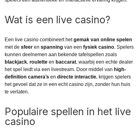
Wat is een live casino?
Een live casino combineert het
gemak van online spelen
met de
sfeer
en
spanning
van een
fysiek casino
. Spelers
kunnen deelnemen aan bekende tafelspellen zoals
blackjack
,
roulette
en
baccarat
, waarbij een echte dealer
het spel leidt via een livestream. Door middel van
high-
definition camera’s
en
directe interactie
, krijgen spelers
het gevoel dat ze in een echt casino zijn, zonder hun huis
te verlaten.
Populaire spellen in het live
casino