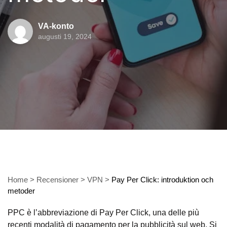
VA-konto
augusti 19, 2024
Home
>
Recensioner
>
VPN
>
Pay Per Click: introduktion och
metoder
PPC è l’abbreviazione di Pay Per Click, una delle più
recenti modalità di pagamento per la pubblicità sul web. Si