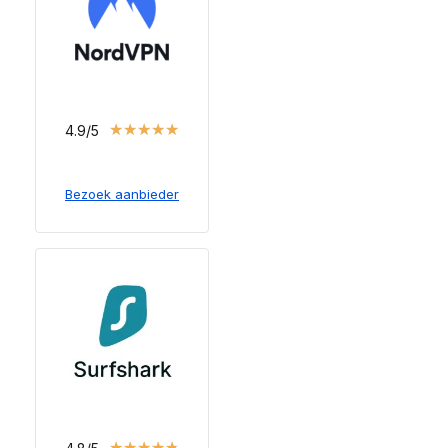
★
★
★
★
★
4.9/5
Bezoek aanbieder
★
★
★
★
★