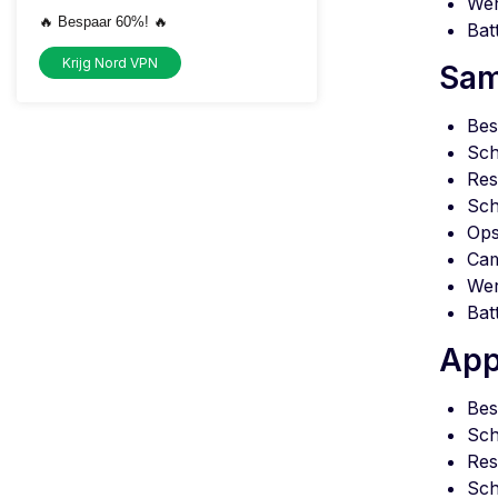
Wer
🔥 Bespaar 60%! 🔥
Bat
Krijg Nord VPN
Sam
Bes
Sch
Res
Sch
Ops
Cam
Wer
Bat
App
Bes
Sch
Res
Sch