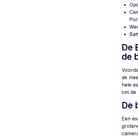
Ops
Cam
Por
Wer
Bat
De 
de 
Voorda
de mee
hele e
om de 
De 
Een es
grotend
camera