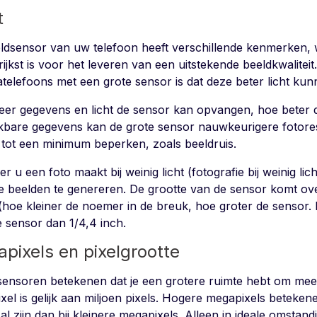
t
ldsensor van uw telefoon heeft verschillende kenmerken, w
ijkst is voor het leveren van een uitstekende beeldkwalitei
telefoons met een grote sensor is dat deze beter licht ku
er gegevens en licht de sensor kan opvangen, hoe beter d
kbare gegevens kan de grote sensor nauwkeurigere fotore
 tot een minimum beperken, zoals beeldruis.
 u een foto maakt bij weinig licht (fotografie bij weinig lic
ije beelden te genereren. De grootte van de sensor komt ov
(hoe kleiner de noemer in de breuk, hoe groter de sensor. B
e sensor dan 1/4,4 inch.
pixels en pixelgrootte
sensoren betekenen dat je een grotere ruimte hebt om meer
el is gelijk aan miljoen pixels. Hogere megapixels betekenen
al zijn dan bij kleinere megapixels. Alleen in ideale omsta