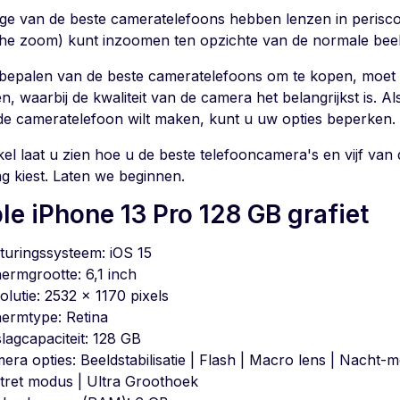
e van de beste cameratelefoons hebben lenzen in periscoo
che zoom) kunt inzoomen ten opzichte van de normale beel
t bepalen van de beste cameratelefoons om te kopen, moet
n, waarbij de kwaliteit van de camera het belangrijkst is. A
de cameratelefoon wilt maken, kunt u uw opties beperken.
ikel laat u zien hoe u de beste telefooncamera's en vijf va
g kiest. Laten we beginnen.
le iPhone 13 Pro 128 GB grafiet
turingssysteem: iOS 15
ermgrootte: 6,1 inch
olutie: 2532 x 1170 pixels
ermtype: Retina
lagcapaciteit: 128 GB
era opties: Beeldstabilisatie | Flash | Macro lens | Nacht-
tret modus | Ultra Groothoek