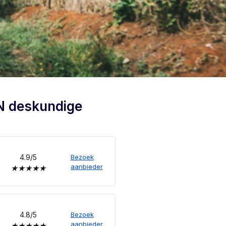
N deskundige
4.9/5
Bezoek
aanbieder
★
★
★
★
★
4.8/5
Bezoek
aanbieder
★
★
★
★
★