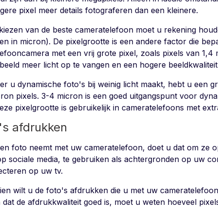
gere pixel meer details fotograferen dan een kleinere.
t kiezen van de beste cameratelefoon moet u rekening houd
n in micron). De pixelgrootte is een andere factor die bepa
lefooncamera met een vrij grote pixel, zoals pixels van 1,4
rbeeld meer licht op te vangen en een hogere beeldkwalitei
r u dynamische foto's bij weinig licht maakt, hebt u een gr
cron pixels. 3-4 micron is een goed uitgangspunt voor dyn
Deze pixelgrootte is gebruikelijk in cameratelefoons met ext
's afdrukken
een foto neemt met uw cameratelefoon, doet u dat om ze op t
op sociale media, te gebruiken als achtergronden op uw c
jecteren op uw tv.
ien wilt u de foto's afdrukken die u met uw cameratelefoo
 dat de afdrukkwaliteit goed is, moet u weten hoeveel pixel