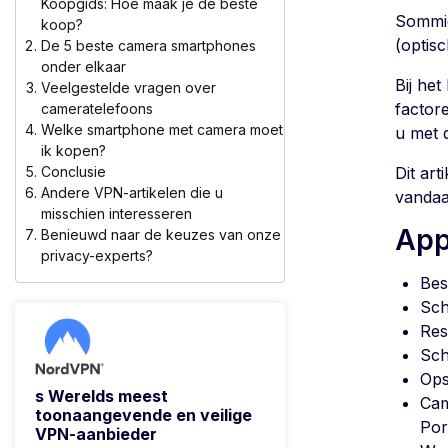
Koopgids: Hoe maak je de beste
Sommig
koop?
(optis
De 5 beste camera smartphones
onder elkaar
Bij he
Veelgestelde vragen over
factore
cameratelefoons
Welke smartphone met camera moet
u met 
ik kopen?
Conclusie
Dit art
Andere VPN-artikelen die u
vandaa
misschien interesseren
App
Benieuwd naar de keuzes van onze
privacy-experts?
Bes
Sch
Res
Sch
Ops
s Werelds meest
Cam
toonaangevende en veilige
Por
VPN-aanbieder