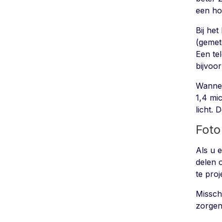
een ho
Bij he
(gemete
Een te
bijvoo
Wannee
1,4 mi
licht. 
Foto
Als u 
delen 
te pro
Missch
zorgen