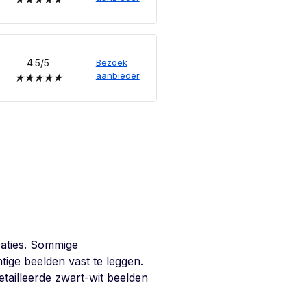
4.5/5
Bezoek
aanbieder
★
★
★
★
★
caties. Sommige
ge beelden vast te leggen.
tailleerde zwart-wit beelden