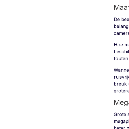
Maa
De bee
belangr
camera
Hoe me
beschi
fouten
Wanneer
ruisvr
breuk 
groter
Mega
Grote 
megapix
beter z