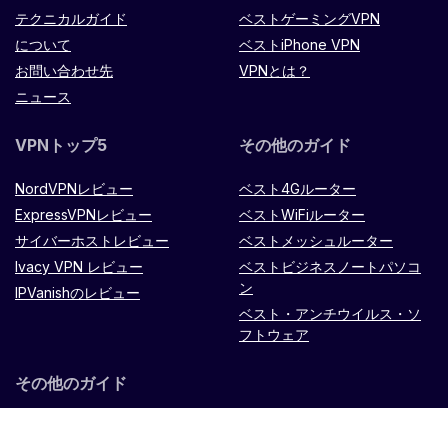
テクニカルガイド
ベストゲーミングVPN
について
ベストiPhone VPN
お問い合わせ先
VPNとは？
ニュース
VPNトップ5
その他のガイド
NordVPNレビュー
ベスト4Gルーター
ExpressVPNレビュー
ベストWiFiルーター
サイバーホストレビュー
ベストメッシュルーター
Ivacy VPN レビュー
ベストビジネスノートパソコ
ン
IPVanishのレビュー
ベスト・アンチウイルス・ソ
フトウェア
その他のガイド
Microtik LXX8Ui-2HaCK-INル
ーター
リモコン
TPリンク オ