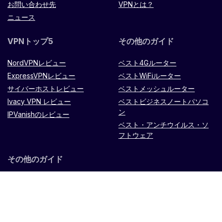
お問い合わせ先
VPNとは？
ニュース
VPNトップ5
その他のガイド
NordVPNレビュー
ベスト4Gルーター
ExpressVPNレビュー
ベストWiFiルーター
サイバーホストレビュー
ベストメッシュルーター
Ivacy VPN レビュー
ベストビジネスノートパソコ
ン
IPVanishのレビュー
ベスト・アンチウイルス・ソ
フトウェア
その他のガイド
Microtik LXX8Ui-2HaCK-INル
ーター
リモコン
TPリンク オ
マダ ES88W-4G
Zenithtech
社製 Hypernet X900ルータ
ー