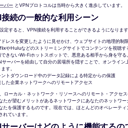
サーバー
とVPNプロトコルは当時から大きく進歩しています。
PN接続の一般的な利用シーン
を設定すると、VPN接続を利用することができるようになりま
Pアドレスを変更したように見せかけ、ウェブサイトの地理的制
tflixやHuluなどのストリーミングサイトでコンテンツを視聴す
頼できないWi-Fiホットスポットで、悪意ある相手から身を守る
PNサーバーを経由して自分の居場所を隠すことで、オンライン
きます。
レントダウンロード中のデータ記録による特定からの保護
述した企業ネットワークへのリモートアクセス
は、ローカル・ネットワーク・リソースへのリモート・アクセ
なたが望むメリットがあるネットワークにあなたのネットワー
なたを保護するものです。現在では、ほとんどのオペレーティ
されています。
PNサーバーはどのように機能するの