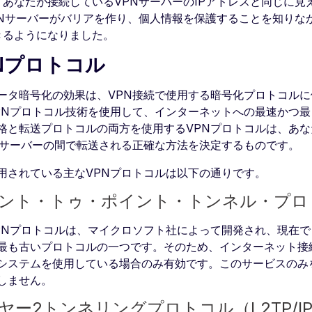
、あなたが接続しているVPNサーバーのIPアドレスと同じに見
PNサーバーがバリアを作り、個人情報を保護することを知りな
きるようになりました。
Nプロトコル
ータ暗号化の効果は、VPN接続で使用する暗号化プロトコルに
PNプロトコル技術を使用して、インターネットへの最速かつ
格と転送プロトコルの両方を使用するVPNプロトコルは、あ
Nサーバーの間で転送される正確な方法を決定するものです。
用されている主なVPNプロトコルは以下の通りです。
ント・トゥ・ポイント・トンネル・プロト
PNプロトコルは、マイクロソフト社によって開発され、現在
最も古いプロトコルの一つです。そのため、インターネット接続に古
システムを使用している場合のみ有効です。このサービスのみ
しません。
ヤー2トンネリングプロトコル（L2TP/IP