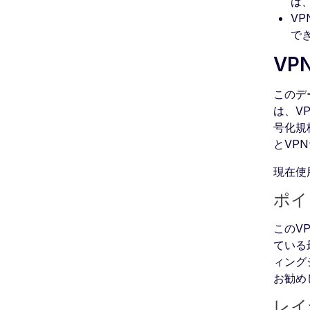
は
V
で
VP
このデ
は、V
号化規
とVP
現在使
ポイ
このV
ている
ィング
お勧め
レイ