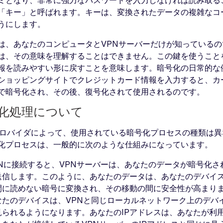
ミとなり、非常に強力なパスワードを入力しなければ読み取る
「キー」と呼ばれます。キーは、変換されたデータの複雑なコ
うにします。
は、あなたのコンピュータとVPNサーバーだけが知っている
は、その意味を理解することはできません。この鍵を使うこと
報を読みやすい形に戻すことを意味します。暗号化の日常的な
ショッピングサイトでクレジットカード情報を入力すると、カ
で暗号化され、その後、復号化されて使用されるのです。
化処理について
プロバイダによって、使用されている暗号化プロセスの種類は異
化プロセスは、一般的に次のような仕組みになっています。
PNに接続すると、VPNサーバーは、あなたのデータが暗号化
送信します。このように、あなたのデータは、あなたのデバイス
間に読めない暗号に変換され、その移動の間に安全性が高まり
なたのデバイスは、VPNと同じローカルネットワーク上のデバ
見られるようになります。あなたのIPアドレスは、あなたが利