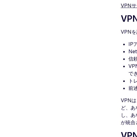
VPN
V
VPN
I
Ne
信
V
で
ト
前
VPN
ど、あ
し、あ
が統合
V