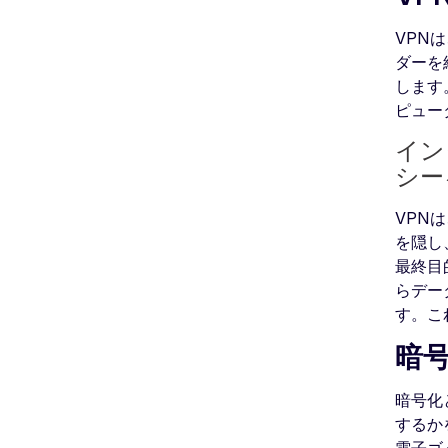
VPN
ダーを
します
ピュー
イン
シー
VPN
を隠し
最終目
らデー
す。こ
暗
暗号化
するか