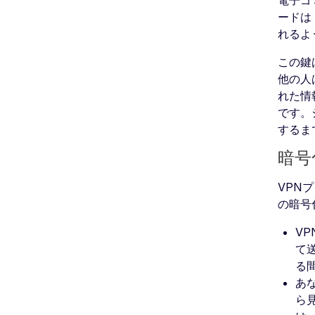
電子ゴ
ードは
れるよ
この鍵
他の人
れた情
です。
するま
暗号
VPN
の暗号
V
て
る
あ
ら