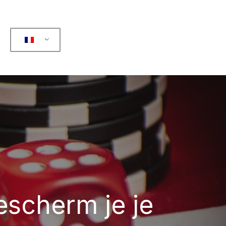
escherm je je