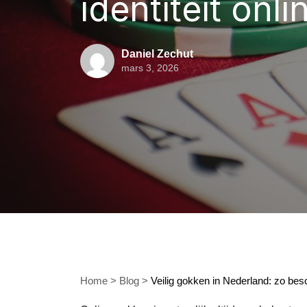
identiteit onli
Daniel Zechut
mars 3, 2026
Home
>
Blog
>
Veilig gokken in Nederland: zo besch