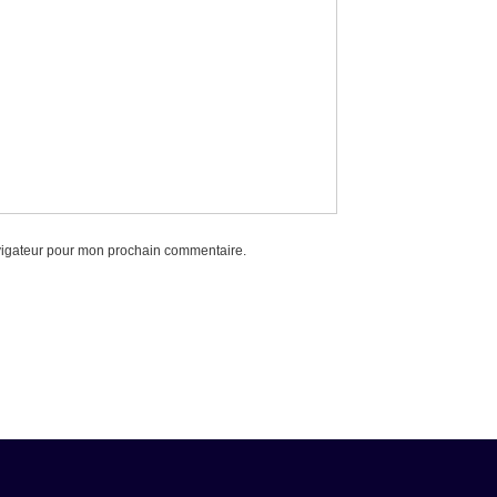
vigateur pour mon prochain commentaire.