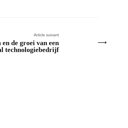
Article suivant
 en de groei van een
l technologiebedrijf