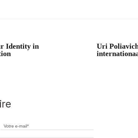
r Identity in
Uri Poliavich
tion
internationaa
ire