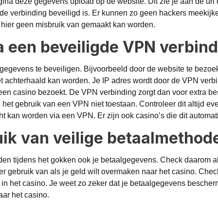
gina deze gegevens upload op de website. Dit zie je aan de url 
t de verbinding beveiligd is. Er kunnen zo geen hackers meekij
at hier geen misbruik van gemaakt kan worden.
a een beveiligde VPN verbin
 gegevens te beveiligen. Bijvoorbeeld door de website te bezo
iet achterhaald kan worden. Je IP adres wordt door de VPN verbin
 een casino bezoekt. De VPN verbinding zorgt dan voor extra be
et gebruik van een VPN niet toestaan. Controleer dit altijd even
t kan worden via een VPN. Er zijn ook casino’s die dit automat
uik van veilige betaalmethod
orden tijdens het gokken ook je betaalgegevens. Check daarom al
ier gebruik van als je geld wilt overmaken naar het casino. Che
 in het casino. Je weet zo zeker dat je betaalgegevens bescherm
naar het casino.