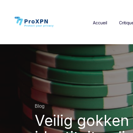
Accueil
Critiqu
Blog
Veilig gokken