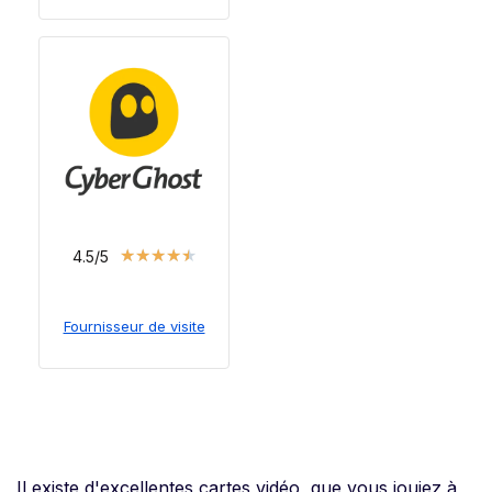
★
★
★
★
★
4.5/5
Fournisseur de visite
Il existe d'excellentes cartes vidéo, que vous jouiez à