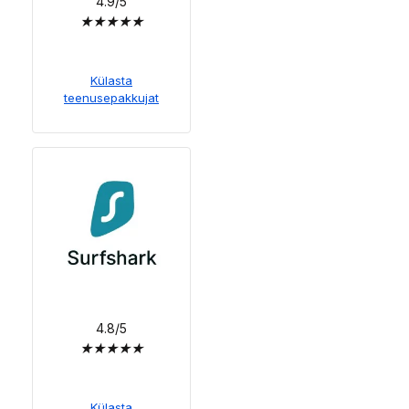
4.9/5
★
★
★
★
★
Külasta
teenusepakkujat
4.8/5
★
★
★
★
★
Külasta