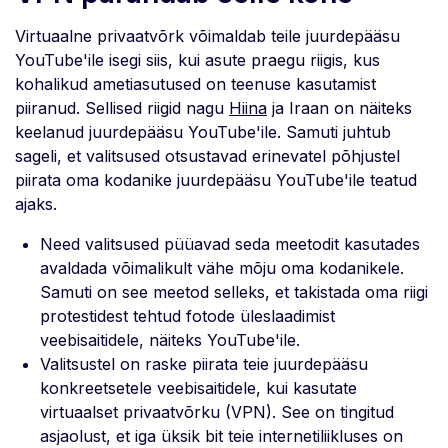
Virtuaalne privaatvõrk võimaldab teile juurdepääsu
YouTube'ile isegi siis, kui asute praegu riigis, kus
kohalikud ametiasutused on teenuse kasutamist
piiranud. Sellised riigid nagu
Hiina
ja Iraan on näiteks
keelanud juurdepääsu YouTube'ile. Samuti juhtub
sageli, et valitsused otsustavad erinevatel põhjustel
piirata oma kodanike juurdepääsu YouTube'ile teatud
ajaks.
Need valitsused püüavad seda meetodit kasutades
avaldada võimalikult vähe mõju oma kodanikele.
Samuti on see meetod selleks, et takistada oma riigi
protestidest tehtud fotode üleslaadimist
veebisaitidele, näiteks YouTube'ile.
Valitsustel on raske piirata teie juurdepääsu
konkreetsetele veebisaitidele, kui kasutate
virtuaalset privaatvõrku (VPN). See on tingitud
asjaolust, et iga üksik bit teie internetiliikluses on