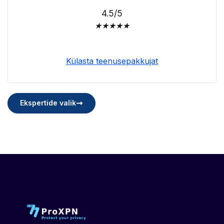
4.5/5
★
★
★
★
★
Külasta teenusepakkujat
Ekspertide valik