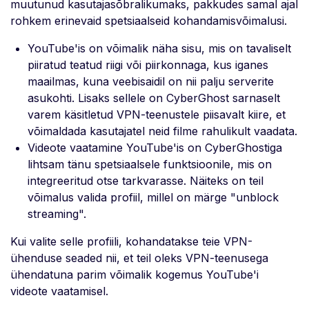
muutunud kasutajasõbralikumaks, pakkudes samal ajal
rohkem erinevaid spetsiaalseid kohandamisvõimalusi.
YouTube'is on võimalik näha sisu, mis on tavaliselt
piiratud teatud riigi või piirkonnaga, kus iganes
maailmas, kuna veebisaidil on nii palju serverite
asukohti. Lisaks sellele on CyberGhost sarnaselt
varem käsitletud VPN-teenustele piisavalt kiire, et
võimaldada kasutajatel neid filme rahulikult vaadata.
Videote vaatamine YouTube'is on CyberGhostiga
lihtsam tänu spetsiaalsele funktsioonile, mis on
integreeritud otse tarkvarasse. Näiteks on teil
võimalus valida profiil, millel on märge "unblock
streaming".
Kui valite selle profiili, kohandatakse teie VPN-
ühenduse seaded nii, et teil oleks VPN-teenusega
ühendatuna parim võimalik kogemus YouTube'i
videote vaatamisel.