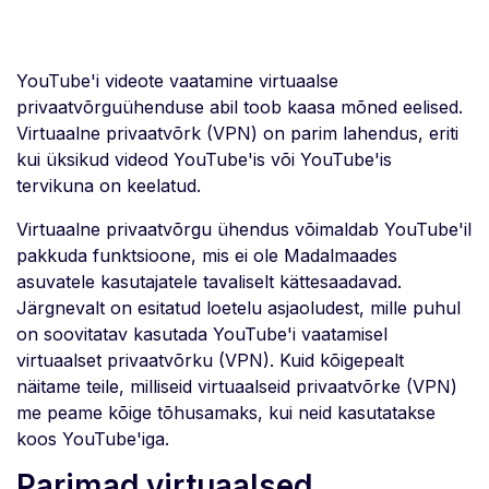
YouTube'i videote vaatamine virtuaalse
privaatvõrguühenduse abil toob kaasa mõned eelised.
Virtuaalne privaatvõrk (VPN) on parim lahendus, eriti
kui üksikud videod YouTube'is või YouTube'is
tervikuna on keelatud.
Virtuaalne privaatvõrgu ühendus võimaldab YouTube'il
pakkuda funktsioone, mis ei ole Madalmaades
asuvatele kasutajatele tavaliselt kättesaadavad.
Järgnevalt on esitatud loetelu asjaoludest, mille puhul
on soovitatav kasutada YouTube'i vaatamisel
virtuaalset privaatvõrku (VPN). Kuid kõigepealt
näitame teile, milliseid virtuaalseid privaatvõrke (VPN)
me peame kõige tõhusamaks, kui neid kasutatakse
koos YouTube'iga.
Parimad virtuaalsed