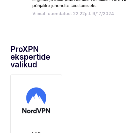
põhjalike juhendite täiustamiseks.
Viimati uuendatud: 22:22p.l. 9/17/2024
ProXPN
ekspertide
valikud