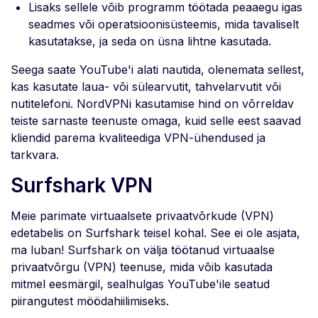
Lisaks sellele võib programm töötada peaaegu igas
seadmes või operatsioonisüsteemis, mida tavaliselt
kasutatakse, ja seda on üsna lihtne kasutada.
Seega saate YouTube'i alati nautida, olenemata sellest,
kas kasutate laua- või sülearvutit, tahvelarvutit või
nutitelefoni. NordVPNi kasutamise hind on võrreldav
teiste sarnaste teenuste omaga, kuid selle eest saavad
kliendid parema kvaliteediga VPN-ühendused ja
tarkvara.
Surfshark VPN
Meie parimate virtuaalsete privaatvõrkude (VPN)
edetabelis on Surfshark teisel kohal. See ei ole asjata,
ma luban! Surfshark on välja töötanud virtuaalse
privaatvõrgu (VPN) teenuse, mida võib kasutada
mitmel eesmärgil, sealhulgas YouTube'ile seatud
piirangutest möödahiilimiseks.