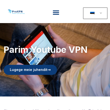
Parim Youtube VPN
Lugege meie juhendit