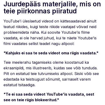
Juurdepääs materjalile, mis on
teie piirkonnas piiratud
YouTube'i üleslaetud videod on kättesaadavad ainult
teatud riikides, kuigi teiste riikide vaatajad võivad neid
probleemideta näha. Kui soovite Youtube'is filme
vaadata, ei ole harvad juhud, kui te näete Youtube'is
filmi vaadates sellist teadet nagu allpool:
"Kahjuks ei saa te seda videot oma riigis vaadata."
Teie meelerahu tagamiseks oleme koostanud ka
ekraanipildi, mis illustreerib, kuidas see võib tunduda.
Pilt on esitatud teie tutvumiseks allpool. Siiski võib see
edastada ka teistsugust sõnumit, sarnaselt varem
esitatud tsitaadiga.
"Te ei saa seda videot YouTube'is vaadata, sest
see on teie riigis blokeeritud."