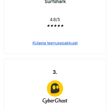
4.8/5
★
★
★
★
★
Külasta teenusepakkujat
3.