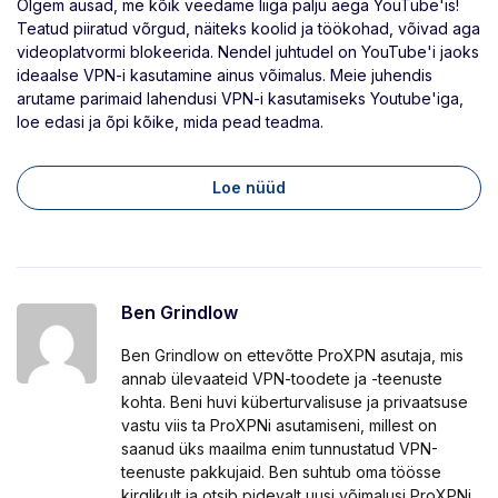
Olgem ausad, me kõik veedame liiga palju aega YouTube'is!
Teatud piiratud võrgud, näiteks koolid ja töökohad, võivad aga
videoplatvormi blokeerida. Nendel juhtudel on YouTube'i jaoks
ideaalse VPN-i kasutamine ainus võimalus. Meie juhendis
arutame parimaid lahendusi VPN-i kasutamiseks Youtube'iga,
loe edasi ja õpi kõike, mida pead teadma.
Loe nüüd
Ben Grindlow
Ben Grindlow on ettevõtte ProXPN asutaja, mis
annab ülevaateid VPN-toodete ja -teenuste
kohta. Beni huvi küberturvalisuse ja privaatsuse
vastu viis ta ProXPNi asutamiseni, millest on
saanud üks maailma enim tunnustatud VPN-
teenuste pakkujaid. Ben suhtub oma töösse
kirglikult ja otsib pidevalt uusi võimalusi ProXPNi