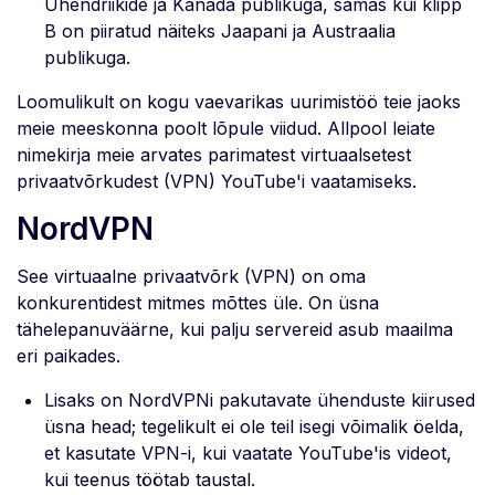
Ühendriikide ja Kanada publikuga, samas kui klipp
B on piiratud näiteks Jaapani ja Austraalia
publikuga.
Loomulikult on kogu vaevarikas uurimistöö teie jaoks
meie meeskonna poolt lõpule viidud. Allpool leiate
nimekirja meie arvates parimatest virtuaalsetest
privaatvõrkudest (VPN) YouTube'i vaatamiseks.
NordVPN
See virtuaalne privaatvõrk (VPN) on oma
konkurentidest mitmes mõttes üle. On üsna
tähelepanuväärne, kui palju servereid asub maailma
eri paikades.
Lisaks on NordVPNi pakutavate ühenduste kiirused
üsna head; tegelikult ei ole teil isegi võimalik öelda,
et kasutate VPN-i, kui vaatate YouTube'is videot,
kui teenus töötab taustal.