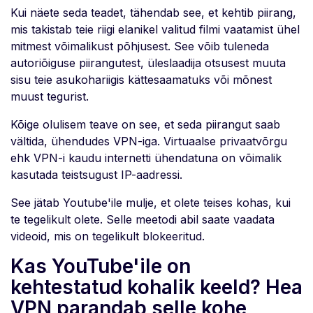
Kui näete seda teadet, tähendab see, et kehtib piirang,
mis takistab teie riigi elanikel valitud filmi vaatamist ühel
mitmest võimalikust põhjusest. See võib tuleneda
autoriõiguse piirangutest, üleslaadija otsusest muuta
sisu teie asukohariigis kättesaamatuks või mõnest
muust tegurist.
Kõige olulisem teave on see, et seda piirangut saab
vältida, ühendudes VPN-iga. Virtuaalse privaatvõrgu
ehk VPN-i kaudu internetti ühendatuna on võimalik
kasutada teistsugust IP-aadressi.
See jätab Youtube'ile mulje, et olete teises kohas, kui
te tegelikult olete. Selle meetodi abil saate vaadata
videoid, mis on tegelikult blokeeritud.
Kas YouTube'ile on
kehtestatud kohalik keeld? Hea
VPN parandab selle kohe