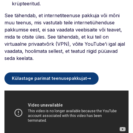
krüpteeritud.
See tähendab, et internetiteenuse pakkuja või mõni
muu teenus, mis vastutab teile internetiühenduse
pakkumise eest, ei saa vaadata veebisaite või teavet,
mida te otsite üles. See tähendab, et kui teil on
virtuaalne privaatvõrk (VPN), võite YouTube'i igal ajal
vaadata, hoolimata sellest, et teatud riigid püüavad
seda keelata.
Külastage parimat teenusepakkujat