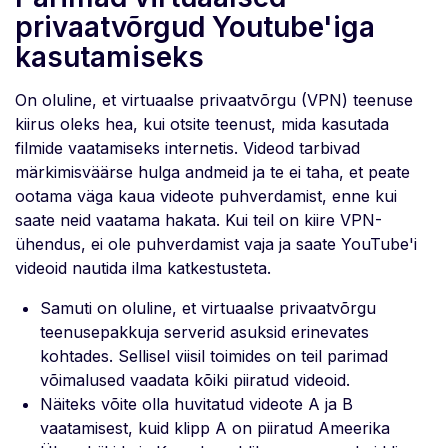
privaatvõrgud Youtube'iga
kasutamiseks
On oluline, et virtuaalse privaatvõrgu (VPN) teenuse
kiirus oleks hea, kui otsite teenust, mida kasutada
filmide vaatamiseks internetis. Videod tarbivad
märkimisväärse hulga andmeid ja te ei taha, et peate
ootama väga kaua videote puhverdamist, enne kui
saate neid vaatama hakata. Kui teil on kiire VPN-
ühendus, ei ole puhverdamist vaja ja saate YouTube'i
videoid nautida ilma katkestusteta.
Samuti on oluline, et virtuaalse privaatvõrgu
teenusepakkuja serverid asuksid erinevates
kohtades. Sellisel viisil toimides on teil parimad
võimalused vaadata kõiki piiratud videoid.
Näiteks võite olla huvitatud videote A ja B
vaatamisest, kuid klipp A on piiratud Ameerika