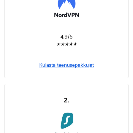
4.9/5
★
★
★
★
★
Külasta teenusepakkujat
2.