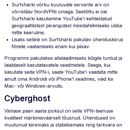
Surfsharki võrku kuuluvate serverite arv on
võrreldav NordVPNi omaga. Seetõttu ei ole
Surfsharki kasutamine YouTube'i kehtestatud
geograafilistest piirangutest möödahiilimiseks üldse
mitte keeruline.
Lisaks sellele on Surfsharki pakutav ühenduskiirus
filmide vaatamiseks enam kui piisav.
Programmi pakutakse allalaadimiseks kõigile tuntud ja
laialdaselt kasutatavatele seadmetele. Seega, kui
kasutate seda VPN-i, saate YouTube'i vaadata mitte
ainult oma Androidi või iPhone'i seadmes, vaid ka
Mac- või Windows-arvutis.
Cyberghost
Viimase paari aasta jooksul on selle VPN-teenuse
kvaliteet märkimisväärselt tõusnud. Ühendused on
muutunud kiiremaks ja stabiilsemaks ning tarkvara on