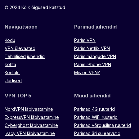
© 2024 Kõik õigused kaitstud
Navigatsioon
Parimad juhendid
Kodu
Parim VPN
VPN ülevaated
Parim Netflix VPN
Tehnilised juhendid
Parim mängude VPN
kohta
Parim iPhone VPN
Kontakt
Mis on VPN?
Uudised
VPN TOP 5
Muud juhendid
NordVPN läbivaatamine
Parimad 4G ruuterid
ExpressVPN läbivaatamine
Parimad WiFi ruuterid
Cyberghost läbivaatamine
Parimad võrgusilma ruuterid
Ivacy VPN läbivaatamine
Parimad äri sülearvutid