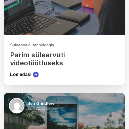
Sülearvutid, tehnoloogia
Parim sülearvuti
videotöötluseks
Loe edasi
Ben Grindlow
aprill 22, 2024