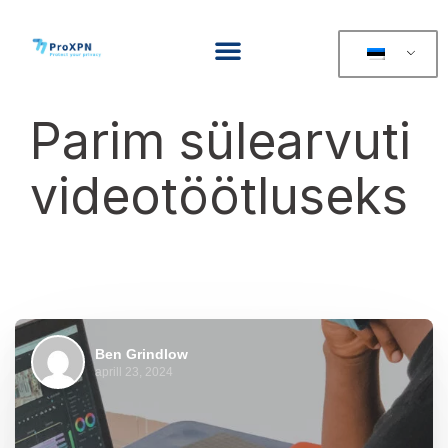
Parim sülearvuti
videotöötluseks
Ben Grindlow
aprill 23, 2024