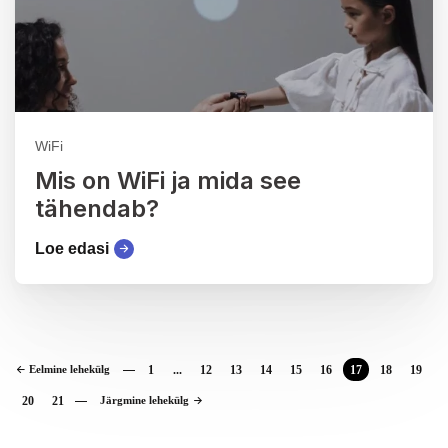
WiFi
Mis on WiFi ja mida see
tähendab?
Loe edasi
Eelmine lehekülg
1
...
12
13
14
15
16
17
18
19
20
21
Järgmine lehekülg