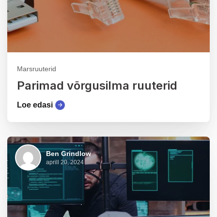
Marsruuterid
Parimad võrgusilma ruuterid
Loe edasi
Ben Grindlow
aprill 20, 2024