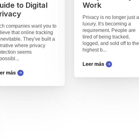
uide to Digital
Work
rivacy
Privacy is no longer just a
luxury. It's becoming a
ch companies want you to
requirement. People are
lieve that online tracking
tired of being tracked,
 inevitable. They've built a
logged, and sold off to the
rrative where privacy
highest b...
otection seems
possibl...
Leer más
er más