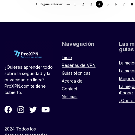
Página anterior
1
2
3
4
5
6
7
8
Navegación
Las m
guías
Inicio
La mejo
Reseñas de VPN
¿Quieres aprender todo
La mejo
Guías técnicas
sobre la seguridad y la
Mejor V
privacidad en línea?
Acerca de
ProXPN.com te tiene
La mejo
Contact
cubierto.
iPhone
Noticias
¿Qué e
2024 Todos los