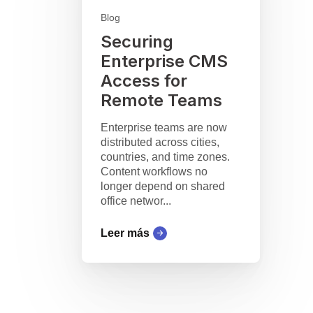
Blog
Securing
Enterprise CMS
Access for
Remote Teams
Enterprise teams are now
distributed across cities,
countries, and time zones.
Content workflows no
longer depend on shared
office networ...
Leer más