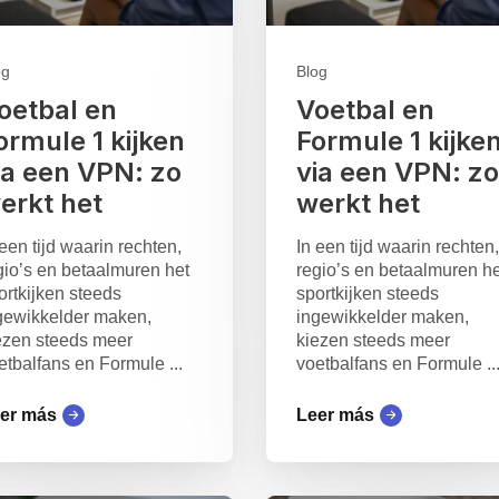
og
Blog
oetbal en
Voetbal en
ormule 1 kijken
Formule 1 kijke
ia een VPN: zo
via een VPN: zo
erkt het
werkt het
 een tijd waarin rechten,
In een tijd waarin rechten,
gio’s en betaalmuren het
regio’s en betaalmuren he
ortkijken steeds
sportkijken steeds
gewikkelder maken,
ingewikkelder maken,
ezen steeds meer
kiezen steeds meer
etbalfans en Formule ...
voetbalfans en Formule ..
er más
Leer más