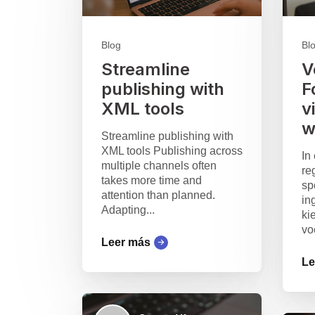
Blog
Bl
Streamline
V
publishing with
F
XML tools
v
w
Streamline publishing with
XML tools Publishing across
In
multiple channels often
re
takes more time and
sp
attention than planned.
in
Adapting...
ki
vo
Leer más
Le