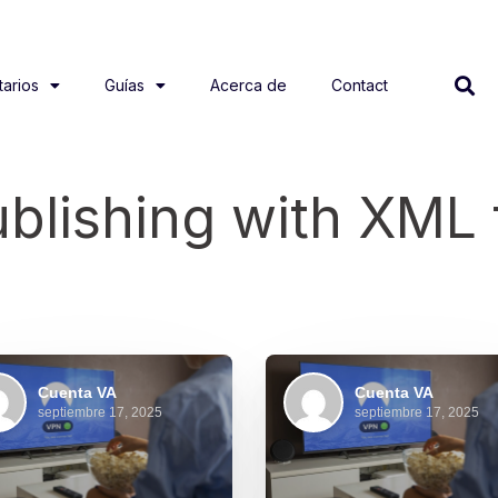
arios
Guías
Acerca de
Contact
ublishing with XML 
Cuenta VA
Cuenta VA
septiembre 17, 2025
septiembre 17, 2025