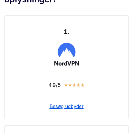
1.
4.9/5
★
★
★
★
★
Besøg udbyder