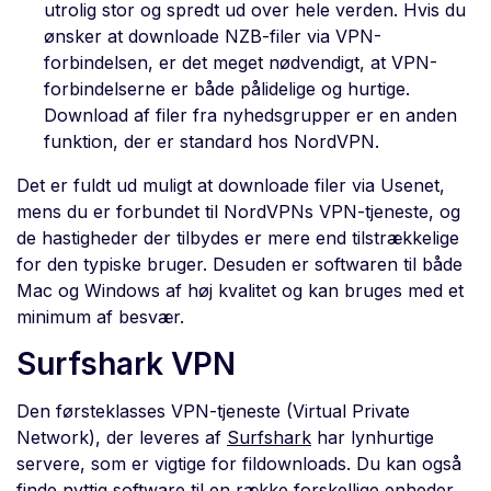
utrolig stor og spredt ud over hele verden. Hvis du
ønsker at downloade NZB-filer via VPN-
forbindelsen, er det meget nødvendigt, at VPN-
forbindelserne er både pålidelige og hurtige.
Download af filer fra nyhedsgrupper er en anden
funktion, der er standard hos NordVPN.
Det er fuldt ud muligt at downloade filer via Usenet,
mens du er forbundet til NordVPNs VPN-tjeneste, og
de hastigheder der tilbydes er mere end tilstrækkelige
for den typiske bruger. Desuden er softwaren til både
Mac og Windows af høj kvalitet og kan bruges med et
minimum af besvær.
Surfshark VPN
Den førsteklasses VPN-tjeneste (Virtual Private
Network), der leveres af
Surfshark
har lynhurtige
servere, som er vigtige for fildownloads. Du kan også
finde nyttig software til en række forskellige enheder