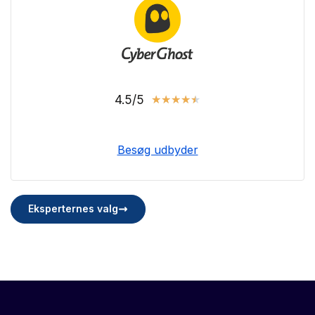
4.5/5
★
★
★
★
★
Besøg udbyder
Eksperternes valg