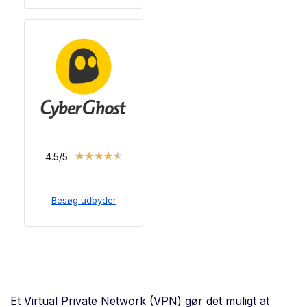
★
★
★
★
★
4.5/5
Besøg udbyder
Et Virtual Private Network (VPN) gør det muligt at