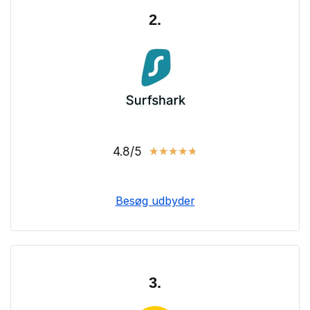
2.
4.8/5
★
★
★
★
★
Besøg udbyder
3.