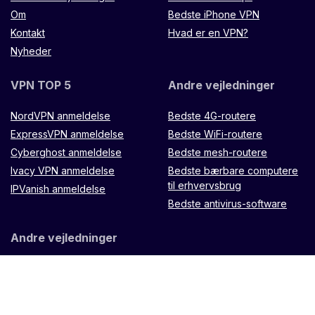
Om
Bedste iPhone VPN
Kontakt
Hvad er en VPN?
Nyheder
VPN TOP 5
Andre vejledninger
NordVPN anmeldelse
Bedste 4G-routere
ExpressVPN anmeldelse
Bedste WiFi-routere
Cyberghost anmeldelse
Bedste mesh-routere
Ivacy VPN anmeldelse
Bedste bærbare computere
til erhvervsbrug
IPVanish anmeldelse
Bedste antivirus-software
Andre vejledninger
Microtik LXX8Ui-2HaCK-IN
router
Muugo remote
control
TP Link Omada
ES88W-4G
Zenithtech