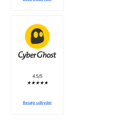
4.5/5
★
★
★
★
★
Besøg udbyder