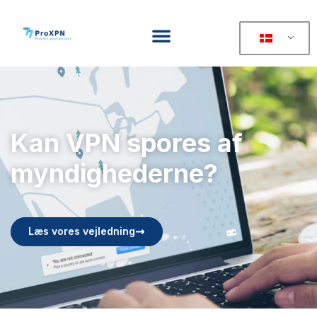
Kan VPN spores af
myndighederne?
Læs vores vejledning