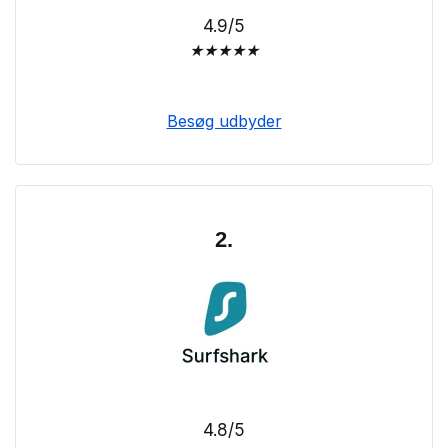
4.9/5
★
★
★
★
★
Besøg udbyder
2.
4.8/5