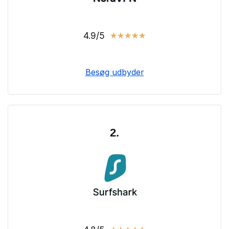
4.9/5
★
★
★
★
★
Besøg udbyder
2.