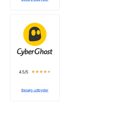
★
★
★
★
★
4.5/5
Besøg udbyder