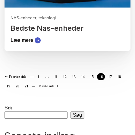
NAS-enheder, teknologi
Bedste Nas-enheder
Læs mere
Forrige side
1
…
11
12
13
14
15
16
17
18
19
20
21
Næste side
Søg
Søg