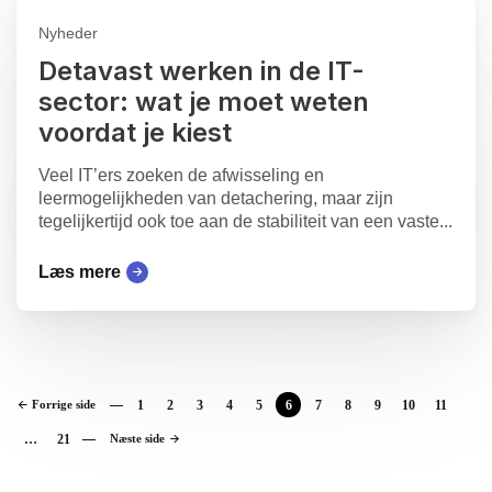
Nyheder
Detavast werken in de IT-
sector: wat je moet weten
voordat je kiest
Veel IT’ers zoeken de afwisseling en
leermogelijkheden van detachering, maar zijn
tegelijkertijd ook toe aan de stabiliteit van een vaste...
Læs mere
Forrige side
1
2
3
4
5
6
7
8
9
10
11
…
21
Næste side