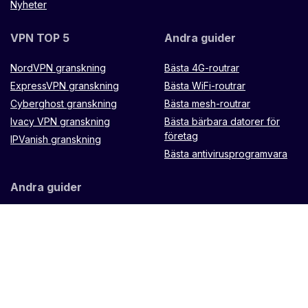
Nyheter
VPN TOP 5
Andra guider
NordVPN granskning
Bästa 4G-routrar
ExpressVPN granskning
Bästa WiFi-routrar
Cyberghost granskning
Bästa mesh-routrar
Ivacy VPN granskning
Bästa bärbara datorer för
företag
IPVanish granskning
Bästa antivirusprogramvara
Andra guider
Microtik LXX8Ui-2HaCK-IN
router
Muugo fjärrkontroll
TP Link Omada ES88W-4G
Zenithtech Hypernet X900
Router