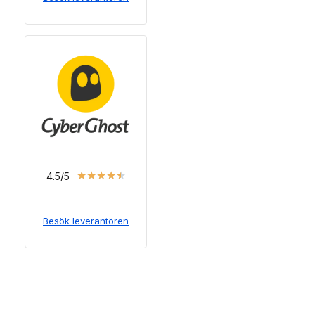
★
★
★
★
★
4.5/5
Besök leverantören