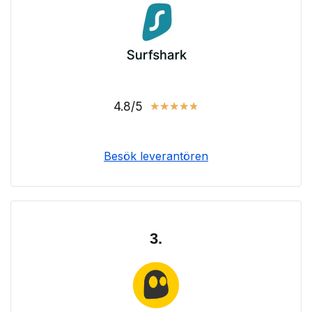
4.8/5
★
★
★
★
★
Besök leverantören
3.