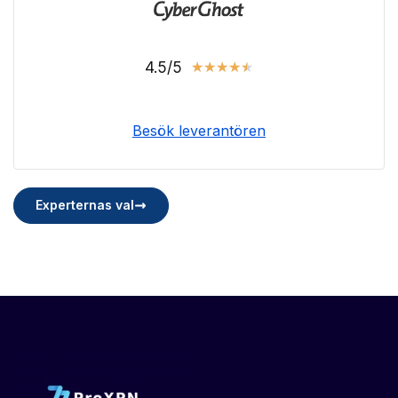
4.5/5
★
★
★
★
★
Besök leverantören
Experternas val