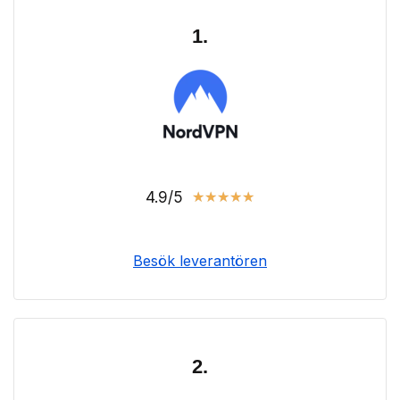
1.
4.9/5
★
★
★
★
★
Besök leverantören
2.