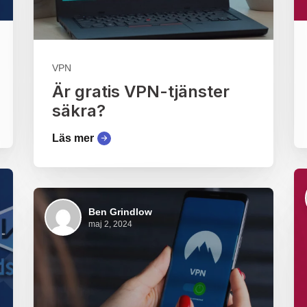
VPN
Är gratis VPN-tjänster
säkra?
Läs mer
Ben Grindlow
maj 2, 2024