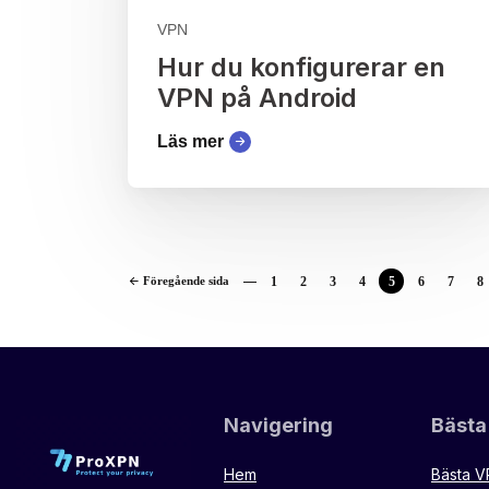
VPN
Hur du konfigurerar en
VPN på Android
Läs mer
Föregående sida
1
2
3
4
5
6
7
8
Navigering
Bästa
Hem
Bästa 