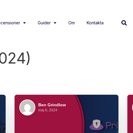
censioner
Guider
Om
Kontakta
2024)
Ben Grindlow
maj 6, 2024