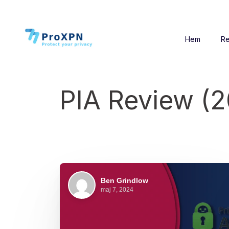
Hem
Re
PIA Review (
Ben Grindlow
maj 7, 2024