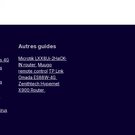
Autres guides
Microtik LXX8Ui-2HaCK-
rs 4G
IN router
Muugo
rs
remote control
TP Link
Omada ES88W-4G
rs
Zenithtech Hypernet
X900 Router
s
virus