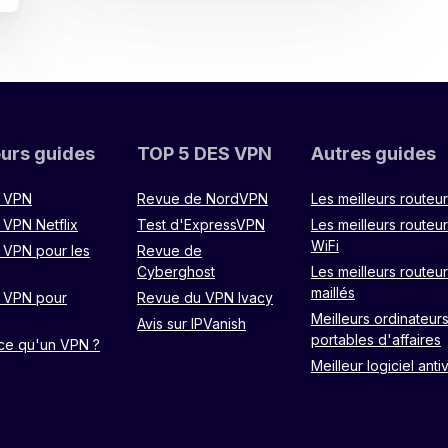
eurs guides
TOP 5 DES VPN
Autres guides
r VPN
Revue de NordVPN
Les meilleurs routeu
 VPN Netflix
Test d'ExpressVPN
Les meilleurs routeu
WiFi
r VPN pour les
Revue de
Cyberghost
Les meilleurs routeu
maillés
r VPN pour
Revue du VPN Ivacy
Meilleurs ordinateur
Avis sur IPVanish
portables d'affaires
ce qu'un VPN ?
Meilleur logiciel anti