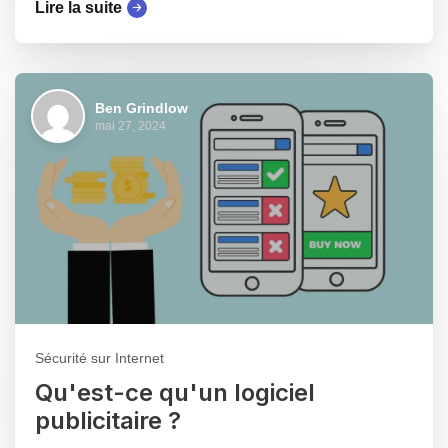
Lire la suite
Ben Grindlow
mai 27, 2024
Sécurité sur Internet
Qu'est-ce qu'un logiciel
publicitaire ?