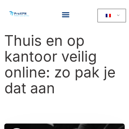
Thuis en op
kantoor veilig
online: zo pak je
dat aan