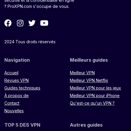
sécurité et la confidentialité en ligne
? ProXPN.com s'occupe de vous.
2024 Tous droits réservés
Navigation
Meilleurs guides
Accueil
Meilleur VPN
Revues VPN
Meilleur VPN Netflix
Guides techniques
Meilleur VPN pour les jeux
À propos de
Meilleur VPN pour iPhone
Contact
Qu'est-ce qu'un VPN ?
Nouvelles
TOP 5 DES VPN
Autres guides