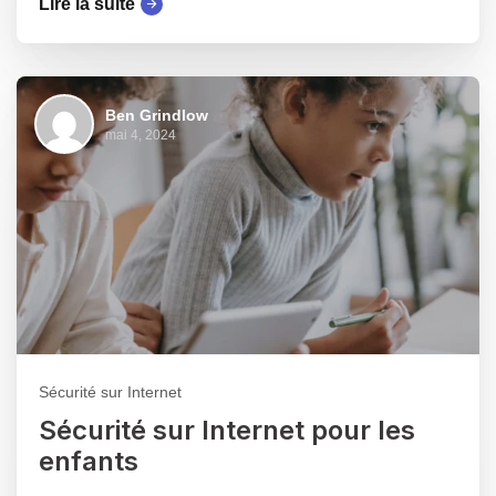
Lire la suite
Ben Grindlow
mai 4, 2024
Sécurité sur Internet
Sécurité sur Internet pour les
enfants