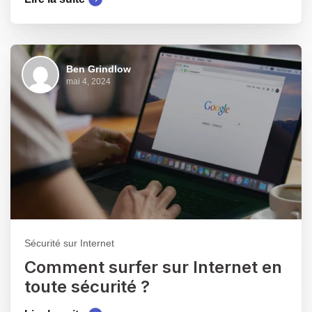
Ben Grindlow
mai 4, 2024
Sécurité sur Internet
Comment surfer sur Internet en
toute sécurité ?