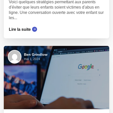
Voici quelques stratégies permettant aux parents
d'éviter que leurs enfants soient victimes d'abus en
ligne. Une conversation ouverte avec votre enfant sur
les...
Lire la suite
Ben Grindlow
mai 1, 2024