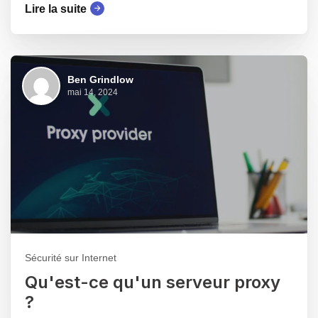
Lire la suite
Ben Grindlow
mai 14, 2024
Sécurité sur Internet
Qu'est-ce qu'un serveur proxy
?