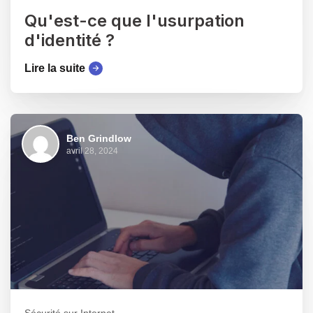
Qu'est-ce que l'usurpation
d'identité ?
Lire la suite
Ben Grindlow
avril 28, 2024