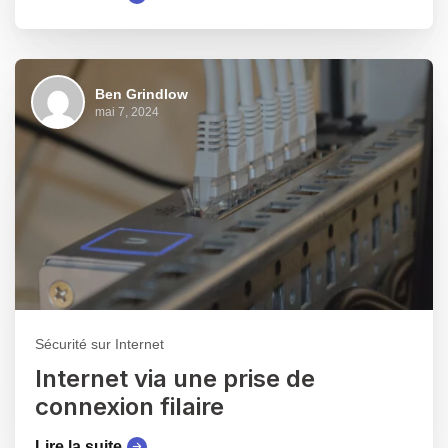
Ben Grindlow
mai 7, 2024
Sécurité sur Internet
Internet via une prise de
connexion filaire
Lire la suite