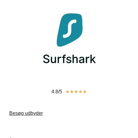
4.8/5
★
★
★
★
★
Besøg udbyder