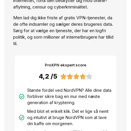
internettet, fordi den beskytter dig mod online-
aflytning, censur og cyberkriminalitet.
Men lad dig ikke friste af gratis VPN-tjenester, da
de ofte indsamler og sælger deres brugeres data.
Sørg for at vælge en tjeneste, der har en logfri
politik, og som millioner af internetbrugere har tillid
til.
ProXPN ekspert score
4,2 /5





Største fordel ved NordVPN? Alle dine data
forbliver sikre bag en mur med næste
generation af kryptering.
Med blot et enkelt klik. Det er lige så nemt
og intuitivt at bruge NordVPN som at lave
din kaffe om morgenen.