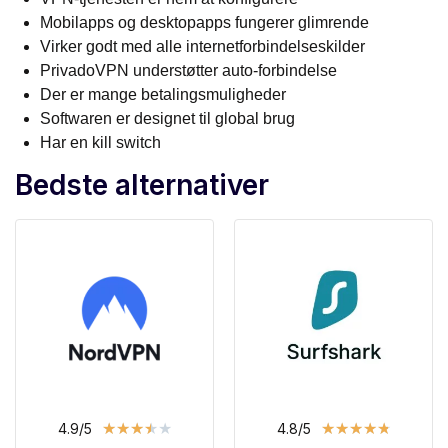
Mobilapps og desktopapps fungerer glimrende
Virker godt med alle internetforbindelseskilder
PrivadoVPN understøtter auto-forbindelse
Der er mange betalingsmuligheder
Softwaren er designet til global brug
Har en kill switch
Bedste alternativer
★
★
★
★
★
★
★
★
★
★
4.9/5
4.8/5