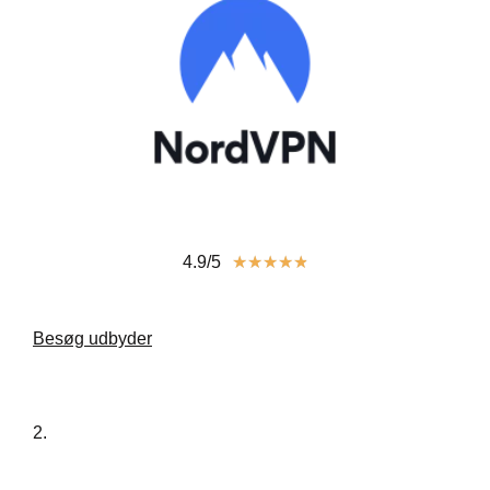
4.9/5
★
★
★
★
★
Besøg udbyder
2.